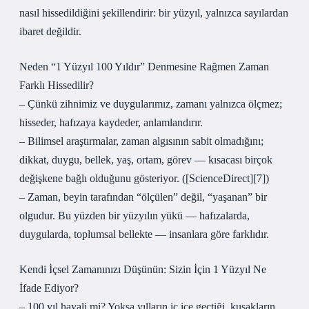
nasıl hissedildiğini şekillendirir: bir yüzyıl, yalnızca sayılardan
ibaret değildir.
Neden “1 Yüzyıl 100 Yıldır” Denmesine Rağmen Zaman
Farklı Hissedilir?
– Çünkü zihnimiz ve duygularımız, zamanı yalnızca ölçmez;
hisseder, hafızaya kaydeder, anlamlandırır.
– Bilimsel araştırmalar, zaman algısının sabit olmadığını;
dikkat, duygu, bellek, yaş, ortam, görev — kısacası birçok
değişkene bağlı olduğunu gösteriyor. ([ScienceDirect][7])
– Zaman, beyin tarafından “ölçülen” değil, “yaşanan” bir
olgudur. Bu yüzden bir yüzyılın yükü — hafızalarda,
duygularda, toplumsal bellekte — insanlara göre farklıdır.
Kendi İçsel Zamanınızı Düşünün: Sizin İçin 1 Yüzyıl Ne
İfade Ediyor?
– 100 yıl hayali mi? Yoksa yılların iç içe geçtiği, kuşakların