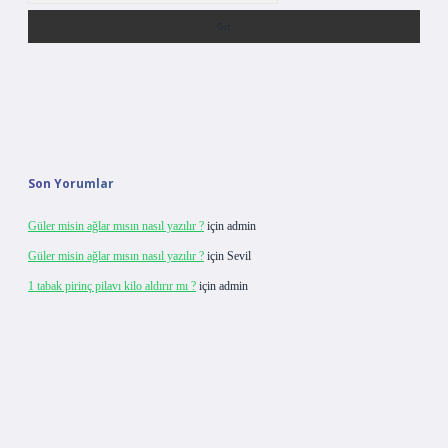
Son Yorumlar
Güler misin ağlar mısın nasıl yazılır ?
için
admin
Güler misin ağlar mısın nasıl yazılır ?
için
Sevil
1 tabak pirinç pilavı kilo aldırır mı ?
için
admin