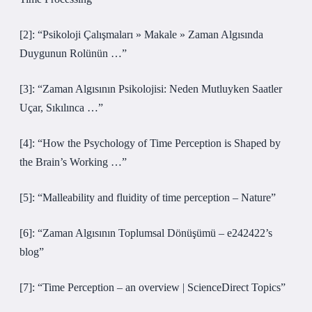
[2]: “Psikoloji Çalışmaları » Makale » Zaman Algısında
Duygunun Rolünün …”
[3]: “Zaman Algısının Psikolojisi: Neden Mutluyken Saatler
Uçar, Sıkılınca …”
[4]: “How the Psychology of Time Perception is Shaped by
the Brain’s Working …”
[5]: “Malleability and fluidity of time perception – Nature”
[6]: “Zaman Algısının Toplumsal Dönüşümü – e242422’s
blog”
[7]: “Time Perception – an overview | ScienceDirect Topics”