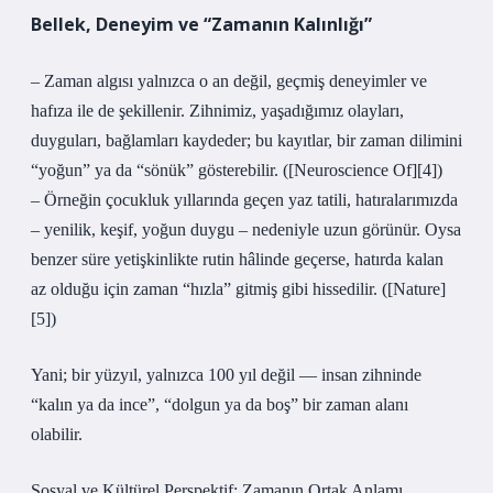
Bellek, Deneyim ve “Zamanın Kalınlığı”
– Zaman algısı yalnızca o an değil, geçmiş deneyimler ve
hafıza ile de şekillenir. Zihnimiz, yaşadığımız olayları,
duyguları, bağlamları kaydeder; bu kayıtlar, bir zaman dilimini
“yoğun” ya da “sönük” gösterebilir. ([Neuroscience Of][4])
– Örneğin çocukluk yıllarında geçen yaz tatili, hatıralarımızda
– yenilik, keşif, yoğun duygu – nedeniyle uzun görünür. Oysa
benzer süre yetişkinlikte rutin hâlinde geçerse, hatırda kalan
az olduğu için zaman “hızla” gitmiş gibi hissedilir. ([Nature]
[5])
Yani; bir yüzyıl, yalnızca 100 yıl değil — insan zihninde
“kalın ya da ince”, “dolgun ya da boş” bir zaman alanı
olabilir.
Sosyal ve Kültürel Perspektif: Zamanın Ortak Anlamı