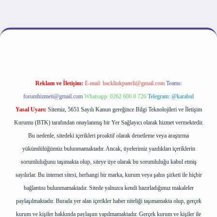
riş
Reklam ve İletişim:
E-mail:
backlinkpaneli@gmail.com
Teams:
forumhizmeti@gmail.com
Whatsapp: 0262 606 0 726
Telegram: @karabul
Yasal Uyarı:
Sitemiz, 5651 Sayılı Kanun gereğince Bilgi Teknolojileri ve İletişim
Kurumu (BTK) tarafından onaylanmış bir Yer Sağlayıcı olarak hizmet vermektedir.
Bu nedenle, sitedeki içerikleri proaktif olarak denetleme veya araştırma
yükümlülüğümüz bulunmamaktadır. Ancak, üyelerimiz yazdıkları içeriklerin
sorumluluğunu taşımakta olup, siteye üye olarak bu sorumluluğu kabul etmiş
sayılırlar. Bu internet sitesi, herhangi bir marka, kurum veya şahıs şirketi ile hiçbir
bağlantısı bulunmamaktadır. Sitede yalnızca kendi hazırladığımız makaleler
paylaşılmaktadır. Burada yer alan içerikler haber niteliği taşımamakta olup, gerçek
kurum ve kişiler hakkında paylaşım yapılmamaktadır. Gerçek kurum ve kişiler ile