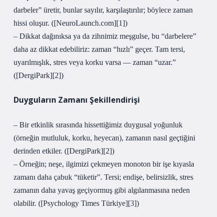
darbeler” üretir, bunlar sayılır, karşılaştırılır; böylece zaman
hissi oluşur. ([NeuroLaunch.com][1])
– Dikkat dağınıksa ya da zihnimiz meşgulse, bu “darbelere”
daha az dikkat edebiliriz: zaman “hızlı” geçer. Tam tersi,
uyarılmışlık, stres veya korku varsa — zaman “uzar.”
([DergiPark][2])
Duyguların Zamanı Şekillendirişi
– Bir etkinlik sırasında hissettiğimiz duygusal yoğunluk
(örneğin mutluluk, korku, heyecan), zamanın nasıl geçtiğini
derinden etkiler. ([DergiPark][2])
– Örneğin; neşe, ilgimizi çekmeyen monoton bir işe kıyasla
zamanı daha çabuk “tüketir”. Tersi; endişe, belirsizlik, stres
zamanın daha yavaş geçiyormuş gibi algılanmasına neden
olabilir. ([Psychology Times Türkiye][3])