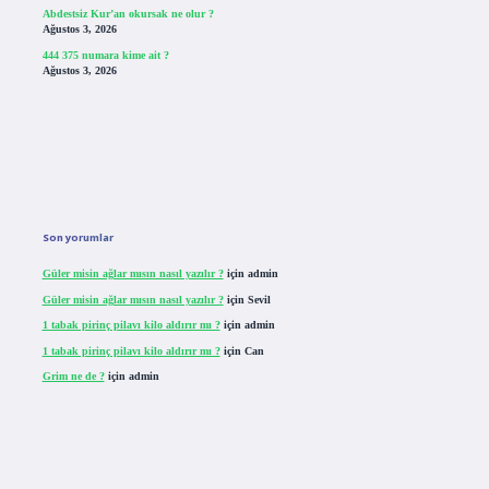
Abdestsiz Kur’an okursak ne olur ?
Ağustos 3, 2026
444 375 numara kime ait ?
Ağustos 3, 2026
Son yorumlar
Güler misin ağlar mısın nasıl yazılır ?
için
admin
Güler misin ağlar mısın nasıl yazılır ?
için
Sevil
1 tabak pirinç pilavı kilo aldırır mı ?
için
admin
1 tabak pirinç pilavı kilo aldırır mı ?
için
Can
Grim ne de ?
için
admin