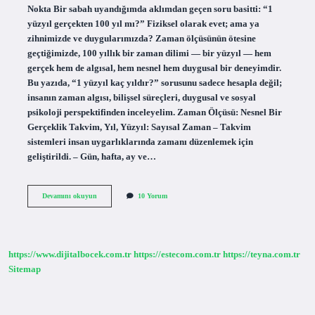
Nokta Bir sabah uyandığımda aklımdan geçen soru basitti: “1
yüzyıl gerçekten 100 yıl mı?” Fiziksel olarak evet; ama ya
zihnimizde ve duygularımızda? Zaman ölçüsünün ötesine
geçtiğimizde, 100 yıllık bir zaman dilimi — bir yüzyıl — hem
gerçek hem de algısal, hem nesnel hem duygusal bir deneyimdir.
Bu yazıda, “1 yüzyıl kaç yıldır?” sorusunu sadece hesapla değil;
insanın zaman algısı, bilişsel süreçleri, duygusal ve sosyal
psikoloji perspektifinden inceleyelim. Zaman Ölçüsü: Nesnel Bir
Gerçeklik Takvim, Yıl, Yüzyıl: Sayısal Zaman – Takvim
sistemleri insan uygarlıklarında zamanı düzenlemek için
geliştirildi. – Gün, hafta, ay ve…
1
Devamını okuyun
10 Yorum
Yüzyıl
kaç
yıldır
?
https://www.dijitalbocek.com.tr
https://estecom.com.tr
https://teyna.com.tr
Sitemap