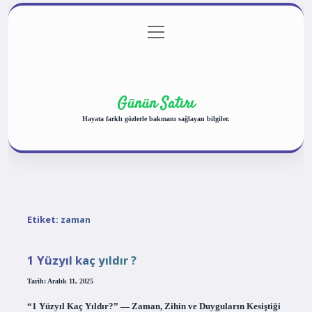
menüyü
Anasayfa
Gizlilik Politikası
Yasal Uyarı
aç
Hakkımızda
Günün Satırı
Hayata farklı gözlerle bakmanı sağlayan bilgiler.
Etiket:
zaman
1 Yüzyıl kaç yıldır ?
Tarih: Aralık 11, 2025
“1 Yüzyıl Kaç Yıldır?” — Zaman, Zihin ve Duyguların Kesiştiği