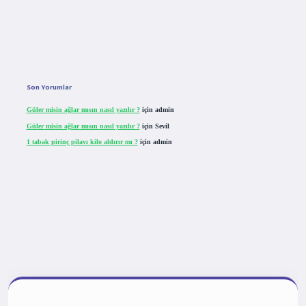
Son Yorumlar
Güler misin ağlar mısın nasıl yazılır ?
için
admin
Güler misin ağlar mısın nasıl yazılır ?
için
Sevil
1 tabak pirinç pilavı kilo aldırır mı ?
için
admin
tulipbet giriş