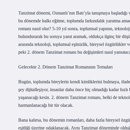
Tanzimat dönemi, Osmanlı’nın Batı’yla tanışmaya başladığı 
bu dönemde halkı eğitme, toplumda farkındalık yaratma amacı 
romanı nasıl olur? 5-10 yıl sonra, toplumsal yapının, teknolo
bulundurarak bu soruya yanıt aramak, oldukça ilginç bir düşü
arasında teknoloji, toplumsal eşitsizlik, bireysel özgürlükler 
peki 2. dönem Tanzimat romanı bu değişimleri nasıl yansıtac
Gelecekte 2. Dönem Tanzimat Romanının Temaları
Bugün, toplumda bireylerin kendi kimliklerini bulmaya, ifade 
şey dijitalleşiyor, insanlar daha önce hiç olmadığı kadar hızlı
yaşanacağı kesin. 2. dönem Tanzimat romanı, belki de teknoloj
harmanlanacağı bir tür olacak.
Bana kalırsa, bu dönemin romanları, daha fazla bireysel özgürlü
eşitliği üzerine odaklanacak. Aynı Tanzimat döneminde olduğu 