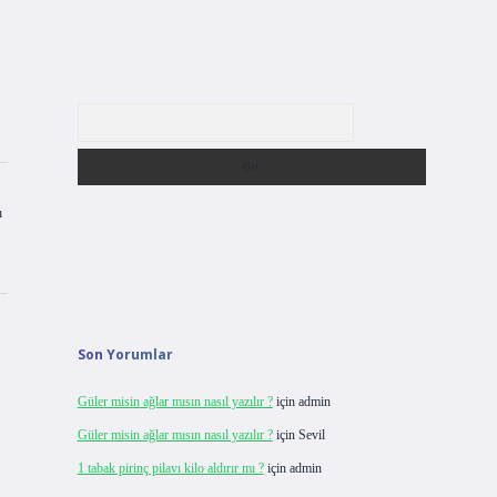
Arama
ı
Son Yorumlar
Güler misin ağlar mısın nasıl yazılır ?
için
admin
Güler misin ağlar mısın nasıl yazılır ?
için
Sevil
1 tabak pirinç pilavı kilo aldırır mı ?
için
admin