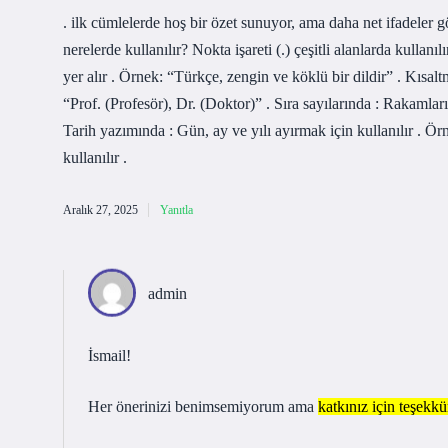
. ilk cümlelerde hoş bir özet sunuyor, ama daha net ifadeler g
nerelerde kullanılır? Nokta işareti (.) çeşitli alanlarda kull
yer alır . Örnek: “Türkçe, zengin ve köklü bir dildir” . Kısal
“Prof. (Profesör), Dr. (Doktor)” . Sıra sayılarında : Rakamların s
Tarih yazımında : Gün, ay ve yılı ayırmak için kullanılır . Ö
kullanılır .
Aralık 27, 2025
Yanıtla
admin
İsmail!
Her önerinizi benimsemiyorum ama
katkınız için teşekkü