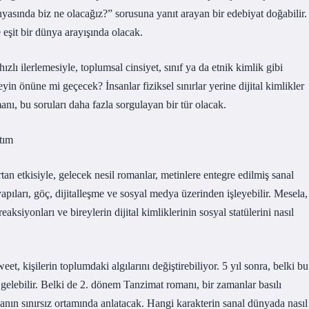
yasında biz ne olacağız?” sorusuna yanıt arayan bir edebiyat doğabilir.
eşit bir dünya arayışında olacak.
lı ilerlemesiyle, toplumsal cinsiyet, sınıf ya da etnik kimlik gibi
in önüne mi geçecek? İnsanlar fiziksel sınırlar yerine dijital kimlikler
ı, bu soruları daha fazla sorgulayan bir tür olacak.
tım
an etkisiyle, gelecek nesil romanlar, metinlere entegre edilmiş sanal
apıları, göç, dijitalleşme ve sosyal medya üzerinden işleyebilir. Mesela,
reaksiyonları ve bireylerin dijital kimliklerinin sosyal statülerini nasıl
et, kişilerin toplumdaki algılarını değiştirebiliyor. 5 yıl sonra, belki bu
ne gelebilir. Belki de 2. dönem Tanzimat romanı, bir zamanlar basılı
yanın sınırsız ortamında anlatacak. Hangi karakterin sanal dünyada nasıl