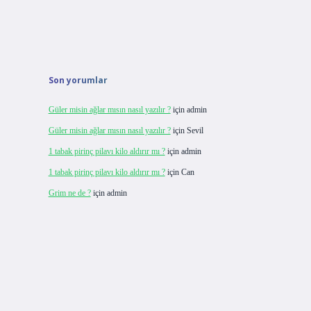
Son yorumlar
Güler misin ağlar mısın nasıl yazılır ?
için
admin
Güler misin ağlar mısın nasıl yazılır ?
için
Sevil
1 tabak pirinç pilavı kilo aldırır mı ?
için
admin
1 tabak pirinç pilavı kilo aldırır mı ?
için
Can
Grim ne de ?
için
admin