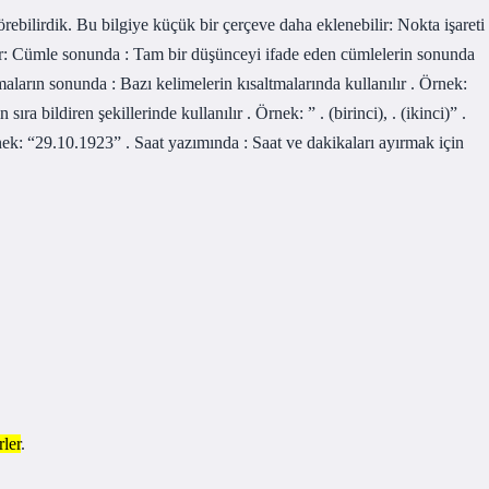
örebilirdik. Bu bilgiye küçük bir çerçeve daha eklenebilir: Nokta işareti
anılır: Cümle sonunda : Tam bir düşünceyi ifade eden cümlelerin sonunda
tmaların sonunda : Bazı kelimelerin kısaltmalarında kullanılır . Örnek:
ıra bildiren şekillerinde kullanılır . Örnek: ” . (birinci), . (ikinci)” .
rnek: “29.10.1923” . Saat yazımında : Saat ve dakikaları ayırmak için
rler
.