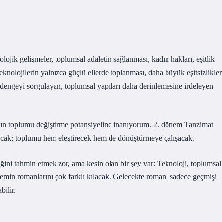
ojik gelişmeler, toplumsal adaletin sağlanması, kadın hakları, eşitlik
eknolojilerin yalnızca güçlü ellerde toplanması, daha büyük eşitsizlikler
u dengeyi sorgulayan, toplumsal yapıları daha derinlemesine irdeleyen
tın toplumu değiştirme potansiyeline inanıyorum. 2. dönem Tanzimat
ayacak; toplumu hem eleştirecek hem de dönüştürmeye çalışacak.
ini tahmin etmek zor, ama kesin olan bir şey var: Teknoloji, toplumsal
dönemin romanlarını çok farklı kılacak. Gelecekte roman, sadece geçmişi
bilir.