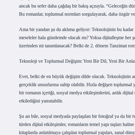
ancak bu sefer daha çağdaş bir bakış açısıyla. “Geleceğin dün
Bu romanlar, toplumsal normları sorgulayarak, daha özgür ve 
Ama bir yandan şu da aklıma geliyor: Teknolojinin bu kadar hız
meseleler hala gündemde olacak mı? Yoksa dijitalleşme her şey
üzerinden mi tanımlanacak? Belki de 2. dönem Tanzimat roman
Teknoloji ve Toplumsal Değişim: Yeni Bir Dil, Yeni Bir Anla
Evet, belki de en büyük değişim dilde olacak. Teknolojinin art
gerçeklik unsurlarına sahip olabilir. Hızla değişen toplumsal y
bir romanın içeriği, sosyal medya etkileşimlerini, anlık dijital 
etkilediğini yansıtabilir.
Şu an bile, sosyal medyada paylaşılan bir fotoğraf ya da bir twe
türden dijital etkileşimler, romanların temel yapı taşları hali
kitaplarda anlatılmaya çalışılan toplumsal yapıları, sanal dün