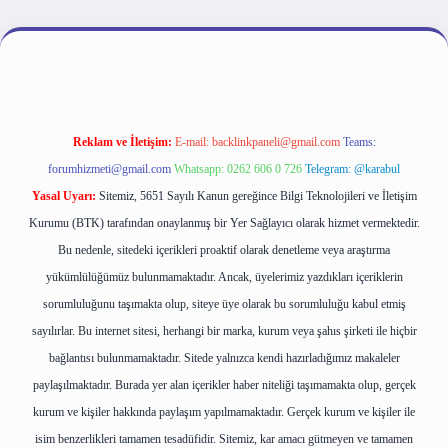
ş
Reklam ve İletişim:
E-mail:
backlinkpaneli@gmail.com
Teams:
forumhizmeti@gmail.com
Whatsapp: 0262 606 0 726
Telegram: @karabul
Yasal Uyarı:
Sitemiz, 5651 Sayılı Kanun gereğince Bilgi Teknolojileri ve İletişim
Kurumu (BTK) tarafından onaylanmış bir Yer Sağlayıcı olarak hizmet vermektedir.
Bu nedenle, sitedeki içerikleri proaktif olarak denetleme veya araştırma
yükümlülüğümüz bulunmamaktadır. Ancak, üyelerimiz yazdıkları içeriklerin
sorumluluğunu taşımakta olup, siteye üye olarak bu sorumluluğu kabul etmiş
sayılırlar. Bu internet sitesi, herhangi bir marka, kurum veya şahıs şirketi ile hiçbir
bağlantısı bulunmamaktadır. Sitede yalnızca kendi hazırladığımız makaleler
paylaşılmaktadır. Burada yer alan içerikler haber niteliği taşımamakta olup, gerçek
kurum ve kişiler hakkında paylaşım yapılmamaktadır. Gerçek kurum ve kişiler ile
isim benzerlikleri tamamen tesadüfidir. Sitemiz, kar amacı gütmeyen ve tamamen