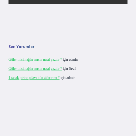
Son Yorumlar
Güler misin ağlar mısın nasıl yazılır ?
için
admin
Güler misin ağlar mısın nasıl yazılır ?
için
Sevil
1 tabak pirinç pilavı kilo aldırır mı ?
için
admin