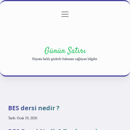
menüyü
Anasayfa
Gizlilik Politikası
Yasal Uyarı
aç
Hakkımızda
Günün Satırı
Hayata farklı gözlerle bakmanı sağlayan bilgiler.
BES dersi nedir ?
Tarih: Ocak 19, 2026