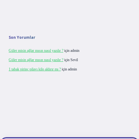
Son Yorumlar
Güler misin ağlar mısın nasıl yazılır ?
için
admin
Güler misin ağlar mısın nasıl yazılır ?
için
Sevil
1 tabak pirinç pilavı kilo aldırır mı ?
için
admin
ulipbet giriş