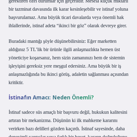
gerektiren özel durumlar için geçerlidir. Mesela küçük miktarlı
bir tazminat davasında ilk karar kesinleşebilir ve istinaf yoluna
başvurulamaz. Ama büyük ticari davalarda veya önemli hak
ihlallerinde, istinaf adeta “ikinci bir göz” olarak devreye girer.
Buradaki mantığı şöyle düşünebilirsiniz: Eğer marketten
aldığınız 5 TL’lik bir ürünle ilgili anlaşmazlıkta hemen üst
yöneticiye koşarsanız, hem sizin zamanınızı hem de sistemin
işleyişini gereksiz yere meşgul edersiniz. Ama büyük bir iş
anlaşmazlığında bu ikinci görüş, adaletin sağlanması açısından
kritiktir.
İstinafın Amacı: Neden Önemli?
İstinaf sadece süs amaçlı bir başvuru değil, hukukun kalitesini
artıran bir mekanizma. Düşünün ki ilk mahkeme kararını
verirken bazı delilleri gözden kaçırdı. İstinaf sayesinde, daha
deneyimli yargıçlar veya farklı bir heyet, kararın doğruluğunu