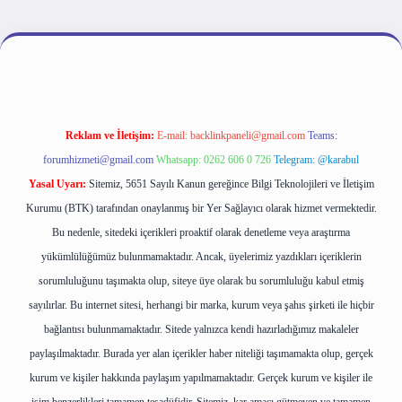
lipbet giriş
Reklam ve İletişim:
E-mail:
backlinkpaneli@gmail.com
Teams:
forumhizmeti@gmail.com
Whatsapp: 0262 606 0 726
Telegram: @karabul
Yasal Uyarı:
Sitemiz, 5651 Sayılı Kanun gereğince Bilgi Teknolojileri ve İletişim
Kurumu (BTK) tarafından onaylanmış bir Yer Sağlayıcı olarak hizmet vermektedir.
Bu nedenle, sitedeki içerikleri proaktif olarak denetleme veya araştırma
yükümlülüğümüz bulunmamaktadır. Ancak, üyelerimiz yazdıkları içeriklerin
sorumluluğunu taşımakta olup, siteye üye olarak bu sorumluluğu kabul etmiş
sayılırlar. Bu internet sitesi, herhangi bir marka, kurum veya şahıs şirketi ile hiçbir
bağlantısı bulunmamaktadır. Sitede yalnızca kendi hazırladığımız makaleler
paylaşılmaktadır. Burada yer alan içerikler haber niteliği taşımamakta olup, gerçek
kurum ve kişiler hakkında paylaşım yapılmamaktadır. Gerçek kurum ve kişiler ile