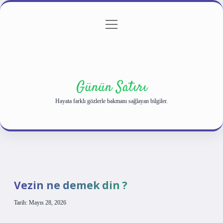
menüyü
Anasayfa
Gizlilik Politikası
Yasal Uyarı
aç
Hakkımızda
Günün Satırı
Hayata farklı gözlerle bakmanı sağlayan bilgiler.
Vezin ne demek din ?
Tarih: Mayıs 28, 2026