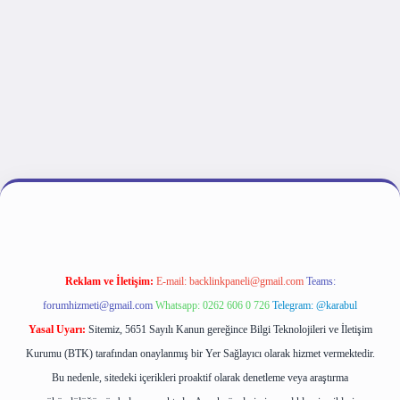
lipbet giriş
Reklam ve İletişim:
E-mail:
backlinkpaneli@gmail.com
Teams:
forumhizmeti@gmail.com
Whatsapp: 0262 606 0 726
Telegram: @karabul
Yasal Uyarı:
Sitemiz, 5651 Sayılı Kanun gereğince Bilgi Teknolojileri ve İletişim
Kurumu (BTK) tarafından onaylanmış bir Yer Sağlayıcı olarak hizmet vermektedir.
Bu nedenle, sitedeki içerikleri proaktif olarak denetleme veya araştırma