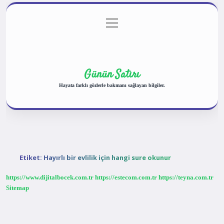
menüyü
Anasayfa
Gizlilik Politikası
Yasal Uyarı
aç
Hakkımızda
Günün Satırı
Hayata farklı gözlerle bakmanı sağlayan bilgiler.
Etiket:
Hayırlı bir evlilik için hangi sure okunur
https://www.dijitalbocek.com.tr
https://estecom.com.tr
https://teyna.com.tr
Sitemap