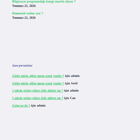
Bilgisayar programcılığı hangi sınavla alıyor ?
Temmuz 25, 2026
Hemoroid neden acır ?
Temmuz 22, 2026
Son yorumlar
Güler misin ağlar mısın nasıl yazılır ?
için
admin
Güler misin ağlar mısın nasıl yazılır ?
için
Sevil
1 tabak pirinç pilavı kilo aldırır mı ?
için
admin
1 tabak pirinç pilavı kilo aldırır mı ?
için
Can
Grim ne de ?
için
admin