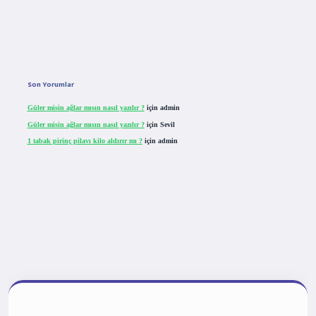
Son Yorumlar
Güler misin ağlar mısın nasıl yazılır ?
için
admin
Güler misin ağlar mısın nasıl yazılır ?
için
Sevil
1 tabak pirinç pilavı kilo aldırır mı ?
için
admin
tulipbet giriş