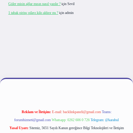
Güler misin ağlar mısın nasıl yazılır ?
için
Sevil
1 tabak pirinç pilavı kilo aldırır mı ?
için
admin
giriş
Reklam ve İletişim:
E-mail:
backlinkpaneli@gmail.com
Teams:
forumhizmeti@gmail.com
Whatsapp: 0262 606 0 726
Telegram: @karabul
Yasal Uyarı:
Sitemiz, 5651 Sayılı Kanun gereğince Bilgi Teknolojileri ve İletişim