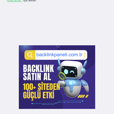
Grim ne de ?
için
admin