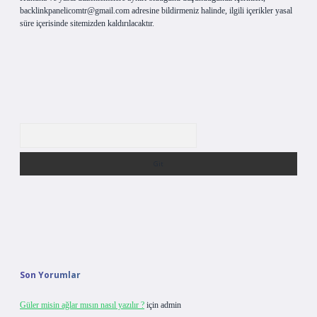
backlinkpanelicomtr@gmail.com
adresine bildirmeniz halinde, ilgili içerikler yasal
süre içerisinde sitemizden kaldırılacaktır.
Arama
Son Yorumlar
Güler misin ağlar mısın nasıl yazılır ?
için
admin