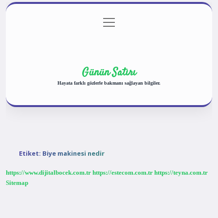
menüyü
Anasayfa
Gizlilik Politikası
Yasal Uyarı
aç
Hakkımızda
Günün Satırı
Hayata farklı gözlerle bakmanı sağlayan bilgiler.
Etiket:
Biye makinesi nedir
https://www.dijitalbocek.com.tr
https://estecom.com.tr
https://teyna.com.tr
Sitemap