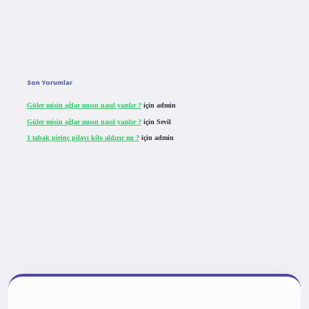
Son Yorumlar
Güler misin ağlar mısın nasıl yazılır ?
için
admin
Güler misin ağlar mısın nasıl yazılır ?
için
Sevil
1 tabak pirinç pilavı kilo aldırır mı ?
için
admin
iriş