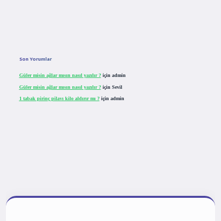
Son Yorumlar
Güler misin ağlar mısın nasıl yazılır ?
için
admin
Güler misin ağlar mısın nasıl yazılır ?
için
Sevil
1 tabak pirinç pilavı kilo aldırır mı ?
için
admin
tulipbet giriş