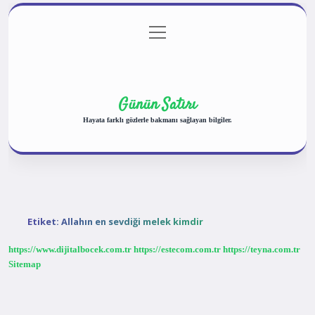
menüyü
Anasayfa
Gizlilik Politikası
Yasal Uyarı
aç
Hakkımızda
Günün Satırı
Hayata farklı gözlerle bakmanı sağlayan bilgiler.
Etiket:
Allahın en sevdiği melek kimdir
https://www.dijitalbocek.com.tr
https://estecom.com.tr
https://teyna.com.tr
Sitemap