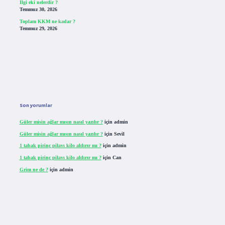
Ilgi eki nelerdir ?
Temmuz 30, 2026
Toplam KKM ne kadar ?
Temmuz 29, 2026
Son yorumlar
Güler misin ağlar mısın nasıl yazılır ?
için
admin
Güler misin ağlar mısın nasıl yazılır ?
için
Sevil
1 tabak pirinç pilavı kilo aldırır mı ?
için
admin
1 tabak pirinç pilavı kilo aldırır mı ?
için
Can
Grim ne de ?
için
admin