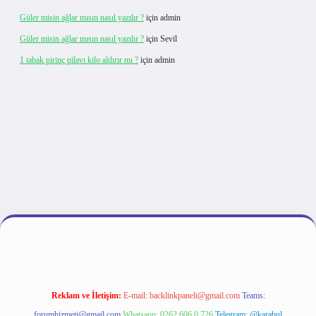
Güler misin ağlar mısın nasıl yazılır ?
için
admin
Güler misin ağlar mısın nasıl yazılır ?
için
Sevil
1 tabak pirinç pilavı kilo aldırır mı ?
için
admin
lipbet giriş
Reklam ve İletişim:
E-mail:
backlinkpaneli@gmail.com
Teams:
forumhizmeti@gmail.com
Whatsapp: 0262 606 0 726
Telegram: @karabul