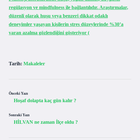
regülasyon ve mindfulness ile bağlantılıdır. Araştırmalar,
düzenli olarak huşu veya benzeri dikkat odaklı
deneyimler yaşayan kişilerin stres düzeylerinde %30’a
varan azalma gözlendiğini gösteriyor (
Tarih:
Makaleler
Önceki Yazı
Hoşaf dolapta kaç gün kalır ?
Sonraki Yazı
HİLVAN ne zaman İlçe oldu ?