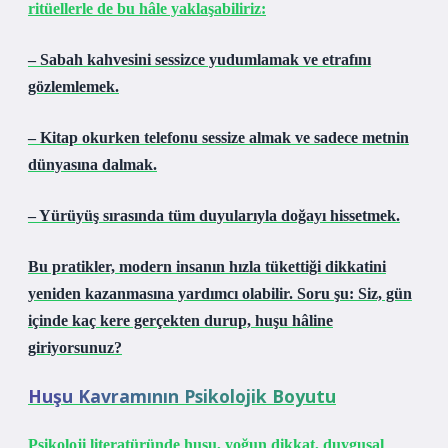
ritüellerle de bu hâle yaklaşabiliriz:
– Sabah kahvesini sessizce yudumlamak ve etrafını
gözlemlemek.
– Kitap okurken telefonu sessize almak ve sadece metnin
dünyasına dalmak.
– Yürüyüş sırasında tüm duyularıyla doğayı hissetmek.
Bu pratikler, modern insanın hızla tükettiği dikkatini
yeniden kazanmasına yardımcı olabilir. Soru şu: Siz, gün
içinde kaç kere gerçekten durup, huşu hâline
giriyorsunuz?
Huşu Kavramının Psikolojik Boyutu
Psikoloji literatüründe huşu, yoğun dikkat, duygusal