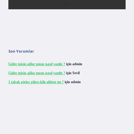
Son Yorumlar
Güler misin ağlar mısın nasıl yazılır ?
için
admin
Güler misin ağlar mısın nasıl yazılır ?
için
Sevil
1 tabak pirinç pilavı kilo aldırır mı ?
için
admin