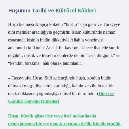
Huşunun Tarihi ve Kültürel Kökleri
Huşu kelimesi Arapça kökenli “ḥushūʿ”dan gelir ve Türkçeye
dini metinler aracılığıyla geçmiştir. İslam kültüründe namaz
esnasında kişinin bütün dikkatiyle Allah’a yönelmesi
anlamında kullanılır. Ancak bu kavram, sadece ibadetle sınırlı
değildir; mistik ve felsefi metinlerde de bir “içsel dinginlik” ve
“kendini bırakma” hâli olarak tanımlanır.
– Tasavvufta Huşu: Sufi geleneğinde huşu, gönlün bütün
dünyevi meşguliyetlerden arındığı, kalbin ve zihnin tek bir
odak noktasına yoğunlaştığı ruhsal bir durumdur (
Huşu ve
Günlük Hayatın Ritüelleri
Huşu, büyük gösteriler veya özel mekanlarda
deneyimlenen bir şey olmak zorunda değil. Küçük günlük