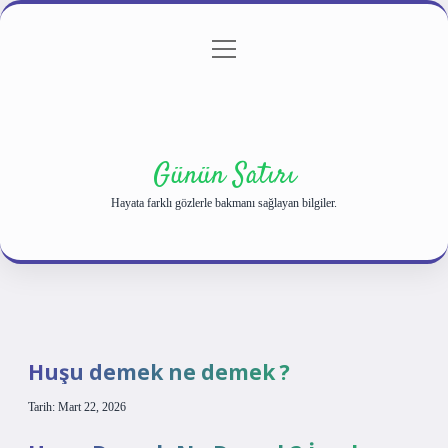
menüyü
Anasayfa
Gizlilik Politikası
Yasal Uyarı
aç
Hakkımızda
Günün Satırı
Hayata farklı gözlerle bakmanı sağlayan bilgiler.
Huşu demek ne demek ?
Tarih: Mart 22, 2026