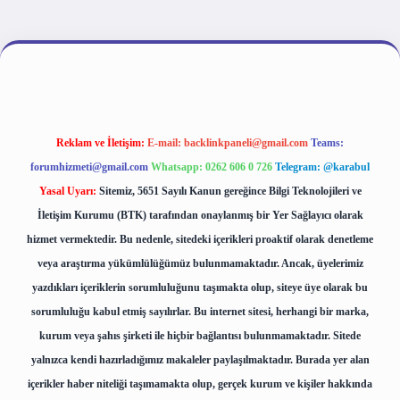
iriş
Reklam ve İletişim:
E-mail:
backlinkpaneli@gmail.com
Teams:
forumhizmeti@gmail.com
Whatsapp: 0262 606 0 726
Telegram: @karabul
Yasal Uyarı:
Sitemiz, 5651 Sayılı Kanun gereğince Bilgi Teknolojileri ve
İletişim Kurumu (BTK) tarafından onaylanmış bir Yer Sağlayıcı olarak
hizmet vermektedir. Bu nedenle, sitedeki içerikleri proaktif olarak denetleme
veya araştırma yükümlülüğümüz bulunmamaktadır. Ancak, üyelerimiz
yazdıkları içeriklerin sorumluluğunu taşımakta olup, siteye üye olarak bu
sorumluluğu kabul etmiş sayılırlar. Bu internet sitesi, herhangi bir marka,
kurum veya şahıs şirketi ile hiçbir bağlantısı bulunmamaktadır. Sitede
yalnızca kendi hazırladığımız makaleler paylaşılmaktadır. Burada yer alan
içerikler haber niteliği taşımamakta olup, gerçek kurum ve kişiler hakkında