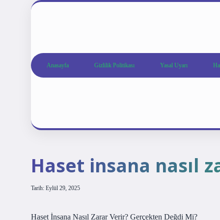
Anasayfa
Gizlilik Politikası
Yasal Uyarı
Ha
Haset insana nasıl za
Tarih: Eylül 29, 2025
Haset İnsana Nasıl Zarar Verir? Gerçekten Değdi Mi?