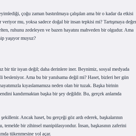
imlediği, çoğu zaman bastırılmaya çalışılan ama bir o kadar da etkisi
 veriyor mu, yoksa sadece doğal bir insan tepkisi mi? Tartışmaya değer
örelten, ruhunu zedeleyen ve bazen hayatını mahveden bir olgudur. Ama
nip yaşıyor muyuz?
 bir tür isyan değil; daha derinlere iner. Beynimiz, sosyal medyada
li besleniyor. Ama bu bir yanılsama değil mi? Haset, bizleri her gün
i hayatımızla kıyaslamamıza neden olan bir tuzak. Başka birinin
endini kandırmaktan başka bir şey değildir. Bu, gerçek anlamda
 şekillenir. Ancak haset, bu gerçeği göz ardı ederek, başkalarının
u, temelde bir zihinsel manipülasyondur. İnsan, başkasının zaferini
nlamda tükenmesine yol açar.