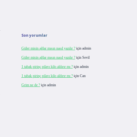
l
Son yorumlar
Güler misin ağlar mısın nasıl yazılır ?
için
admin
Güler misin ağlar mısın nasıl yazılır ?
için
Sevil
1 tabak pirinç pilavı kilo aldırır mı ?
için
admin
1 tabak pirinç pilavı kilo aldırır mı ?
için
Can
Grim ne de ?
için
admin