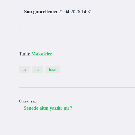
Son guncelleme:
21.04.2026 14:31
Tarih:
Makaleler
ba
bir
haset
Önceki Yazı
Senede altın yazılır mı ?