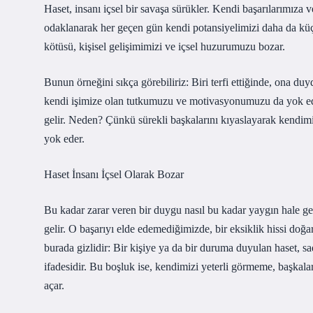
Haset, insanı içsel bir savaşa sürükler. Kendi başarılarımıza
odaklanarak her geçen gün kendi potansiyelimizi daha da küç
kötüsü, kişisel gelişimimizi ve içsel huzurumuzu bozar.
Bunun örneğini sıkça görebiliriz: Biri terfi ettiğinde, ona 
kendi işimize olan tutkumuzu ve motivasyonumuzu da yok eder
gelir. Neden? Çünkü sürekli başkalarını kıyaslayarak kendimi
yok eder.
Haset İnsanı İçsel Olarak Bozar
Bu kadar zarar veren bir duygu nasıl bu kadar yaygın hale g
gelir. O başarıyı elde edemediğimizde, bir eksiklik hissi doğar
burada gizlidir: Bir kişiye ya da bir duruma duyulan haset, 
ifadesidir. Bu boşluk ise, kendimizi yeterli görmeme, başkal
açar.