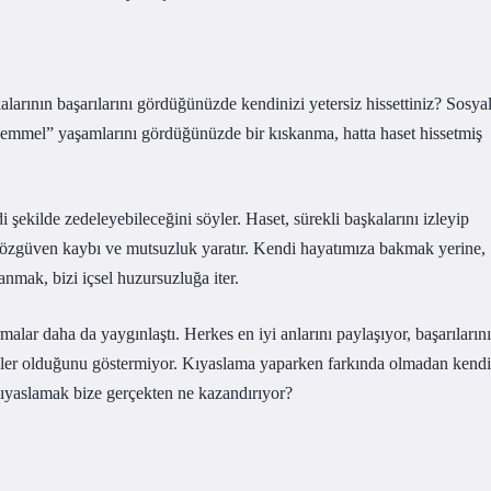
rının başarılarını gördüğünüzde kendinizi yetersiz hissettiniz? Sosya
mükemmel” yaşamlarını gördüğünüzde bir kıskanma, hatta haset hissetmiş
di şekilde zedeleyebileceğini söyler. Haset, sürekli başkalarını izleyip
a, özgüven kaybı ve mutsuzluk yaratır. Kendi hayatımıza bakmak yerine,
mak, bizi içsel huzursuzluğa iter.
malar daha da yaygınlaştı. Herkes en iyi anlarını paylaşıyor, başarılarını
leler olduğunu göstermiyor. Kıyaslama yaparken farkında olmadan kendi
ıyaslamak bize gerçekten ne kazandırıyor?