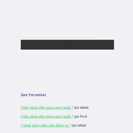
Arama
Son Yorumlar
Güler misin ağlar mısın nasıl yazılır ?
için
admin
Güler misin ağlar mısın nasıl yazılır ?
için
Sevil
1 tabak pirinç pilavı kilo aldırır mı ?
için
admin