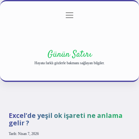
menüyü
Anasayfa
Gizlilik Politikası
Yasal Uyarı
aç
Hakkımızda
Günün Satırı
Hayata farklı gözlerle bakmanı sağlayan bilgiler.
Excel’de yeşil ok işareti ne anlama
gelir ?
Tarih: Nisan 7, 2026