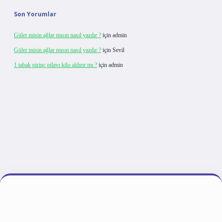
Son Yorumlar
Güler misin ağlar mısın nasıl yazılır ?
için
admin
Güler misin ağlar mısın nasıl yazılır ?
için
Sevil
1 tabak pirinç pilavı kilo aldırır mı ?
için
admin
pbet giriş