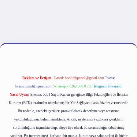
ulipbet giriş
Reklam ve İletişim:
E-mail:
backlinkpaneli@gmail.com
Teams:
forumhizmeti@gmail.com
Whatsapp: 0262 606 0 726
Telegram: @karabul
Yasal Uyarı:
Sitemiz, 5651 Sayılı Kanun gereğince Bilgi Teknolojileri ve İletişim
Kurumu (BTK) tarafından onaylanmış bir Yer Sağlayıcı olarak hizmet vermektedir.
Bu nedenle, sitedeki içerikleri proaktif olarak denetleme veya araştırma
yükümlülüğümüz bulunmamaktadır. Ancak, üyelerimiz yazdıkları içeriklerin
sorumluluğunu taşımakta olup, siteye üye olarak bu sorumluluğu kabul etmiş
sayılırlar. Bu internet sitesi, herhangi bir marka, kurum veya şahıs şirketi ile hiçbir