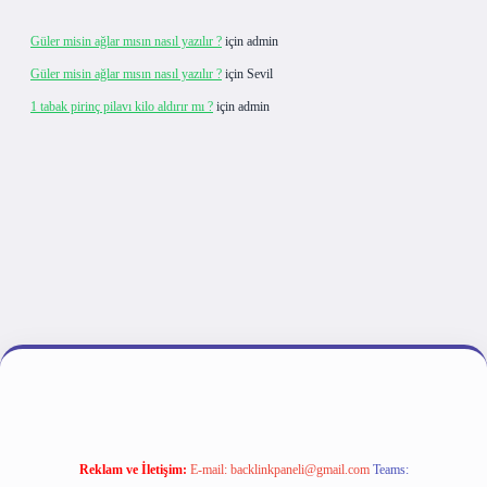
Güler misin ağlar mısın nasıl yazılır ?
için
admin
Güler misin ağlar mısın nasıl yazılır ?
için
Sevil
1 tabak pirinç pilavı kilo aldırır mı ?
için
admin
ipbet giriş
Reklam ve İletişim:
E-mail:
backlinkpaneli@gmail.com
Teams: