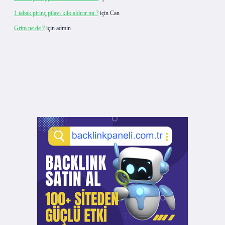
1 tabak pirinç pilavı kilo aldırır mı ?
için
Can
Grim ne de ?
için
admin