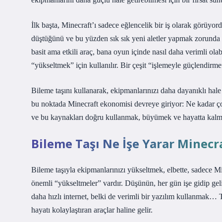
İlk başta, Minecraft’ı sadece eğlencelik bir iş olarak görüy
düştüğünü ve bu yüzden sık sık yeni aletler yapmak zorunda k
basit ama etkili araç, bana oyun içinde nasıl daha verimli olabi
“yükseltmek” için kullanılır. Bir çeşit “işlemeyle güçlendirme”
Bileme taşını kullanarak, ekipmanlarınızı daha dayanıklı hale geti
bu noktada Minecraft ekonomisi devreye giriyor: Ne kadar çok
ve bu kaynakları doğru kullanmak, büyümek ve hayatta kalmak 
Bileme Taşı Ne İşe Yarar Minec
Bileme taşıyla ekipmanlarınızı yükseltmek, elbette, sadece M
önemli “yükseltmeler” vardır. Düşünün, her gün işe gidip geli
daha hızlı internet, belki de verimli bir yazılım kullanmak… Tı
hayatı kolaylaştıran araçlar haline gelir.