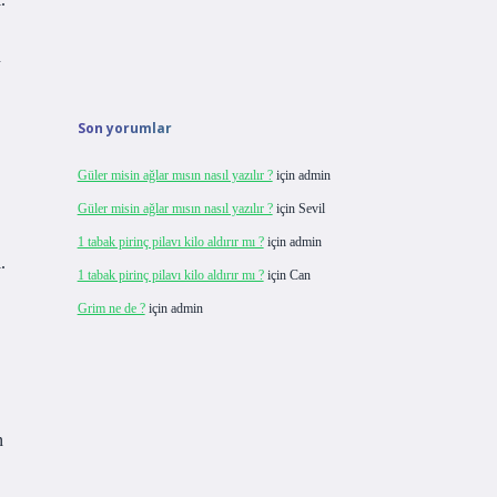
n
Son yorumlar
Güler misin ağlar mısın nasıl yazılır ?
için
admin
Güler misin ağlar mısın nasıl yazılır ?
için
Sevil
1 tabak pirinç pilavı kilo aldırır mı ?
için
admin
.
1 tabak pirinç pilavı kilo aldırır mı ?
için
Can
Grim ne de ?
için
admin
n