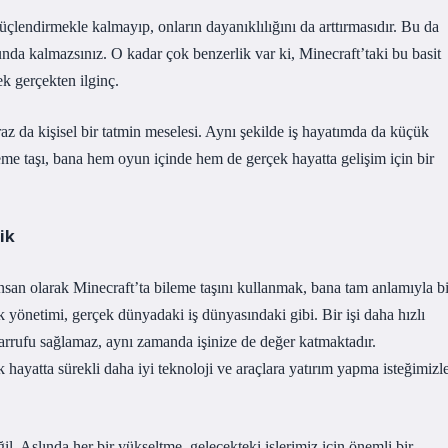
üçlendirmekle kalmayıp, onların dayanıklılığını da arttırmasıdır. Bu da
da kalmazsınız. O kadar çok benzerlik var ki, Minecraft’taki bu basit
k gerçekten ilginç.
raz da kişisel bir tatmin meselesi. Aynı şekilde iş hayatımda da küçük
eme taşı, bana hem oyun içinde hem de gerçek hayatta gelişim için bir
ik
an olarak Minecraft’ta bileme taşını kullanmak, bana tam anlamıyla bi
 yönetimi, gerçek dünyadaki iş dünyasındaki gibi. Bir işi daha hızlı
arrufu sağlamaz, aynı zamanda işinize de değer katmaktadır.
 hayatta sürekli daha iyi teknoloji ve araçlara yatırım yapma isteğimizl
ğil. Aslında her bir yükseltme, gelecekteki işlerimiz için önemli bir