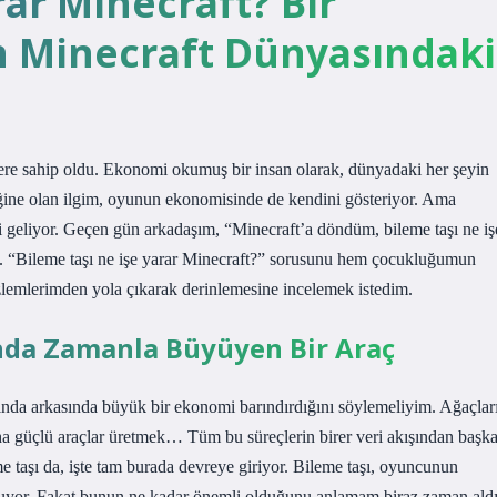
rar Minecraft? Bir
n Minecraft Dünyasındaki
ere sahip oldu. Ekonomi okumuş bir insan olarak, dünyadaki her şeyin
ldiğine olan ilgim, oyunun ekonomisinde de kendini gösteriyor. Ama
yi geliyor. Geçen gün arkadaşım, “Minecraft’a döndüm, bileme taşı ne iş
di. “Bileme taşı ne işe yarar Minecraft?” sorusunu hem çocukluğumun
zlemlerimden yola çıkarak derinlemesine incelemek istedim.
nda Zamanla Büyüyen Bir Araç
lında arkasında büyük bir ekonomi barındırdığını söylemeliyim. Ağaçlar
a güçlü araçlar üretmek… Tüm bu süreçlerin birer veri akışından başk
me taşı da, işte tam burada devreye giriyor. Bileme taşı, oyuncunun
sunuyor. Fakat bunun ne kadar önemli olduğunu anlamam biraz zaman aldı