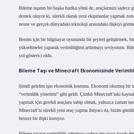
Bileme taşının bir başka harika yönü de, araçlarınızı sadece g
demek oluyor ki, sürekli olarak yeni ekipmanlar yapmak zorun
nesne ve gerçek dünyadaki teknoloji arasındaki ilişkiyi görme
Benim için bir bilgisayar oyununda bir şeyleri geliştirmek, bi
yükseltmeler yaparak verimliliğimi arttırmayı seviyorum. Bil
yol gösterici oldu.
Bileme Taşı ve Minecraft Ekonomisinde Verimlil
Şimdi gelelim işin ekonomik kısmına. Ekonomi okumuş bir ins
“verimlilik yönetimi” gibi geldi. Çünkü Minecraft’taki kaynak
yapmak için gerekli araçlara sahip olmak, yalnızca zaman tas
Minecraft’ta sürekli yeni araç yapma ihtiyacı da, bizim günlük
benzer bir ilişki kuruyor.
Bileme taşının verimliliği arttırması sadece bir oyun kuralı de