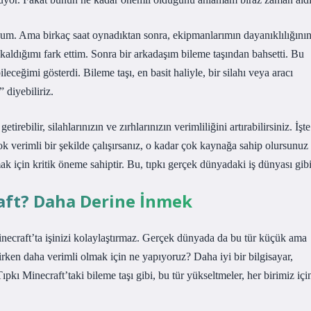
ordum. Ama birkaç saat oynadıktan sonra, ekipmanlarımın dayanıklılığını
aldığımı fark ettim. Sonra bir arkadaşım bileme taşından bahsetti. Bu
leceğimi gösterdi. Bileme taşı, en basit haliyle, bir silahı veya aracı
 diyebiliriz.
rebilir, silahlarınızın ve zırhlarınızın verimliliğini artırabilirsiniz. İşte
 verimli bir şekilde çalışırsanız, o kadar çok kaynağa sahip olursunuz
için kritik öneme sahiptir. Bu, tıpkı gerçek dünyadaki iş dünyası gibi
raft? Daha Derine İnmek
inecraft’ta işinizi kolaylaştırmaz. Gerçek dünyada da bu tür küçük ama
rken daha verimli olmak için ne yapıyoruz? Daha iyi bir bilgisayar,
pkı Minecraft’taki bileme taşı gibi, bu tür yükseltmeler, her birimiz içi