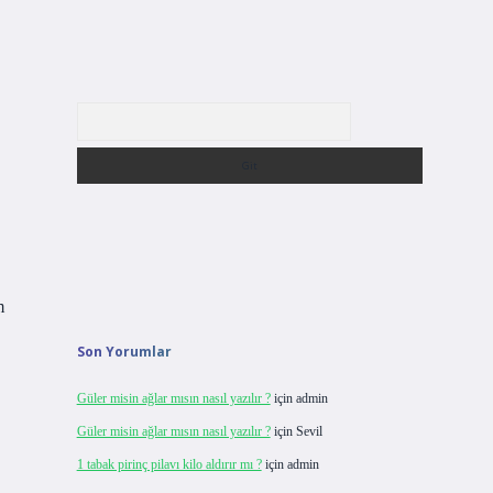
Arama
m
Son Yorumlar
Güler misin ağlar mısın nasıl yazılır ?
için
admin
Güler misin ağlar mısın nasıl yazılır ?
için
Sevil
1 tabak pirinç pilavı kilo aldırır mı ?
için
admin