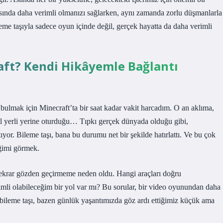
asında daha verimli olmanızı sağlarken, aynı zamanda zorlu düşmanlarla
eme taşıyla sadece oyun içinde değil, gerçek hayatta da daha verimli
aft? Kendi Hikâyemle Bağlantı
 bulmak için Minecraft’ta bir saat kadar vakit harcadım. O an aklıma,
sıl yerli yerine oturduğu… Tıpkı gerçek dünyada olduğu gibi,
yor. Bileme taşı, bana bu durumu net bir şekilde hatırlattı. Ve bu çok
eğimi görmek.
 tekrar gözden geçirmeme neden oldu. Hangi araçları doğru
imli olabileceğim bir yol var mı? Bu sorular, bir video oyunundan daha
 bileme taşı, bazen günlük yaşantımızda göz ardı ettiğimiz küçük ama