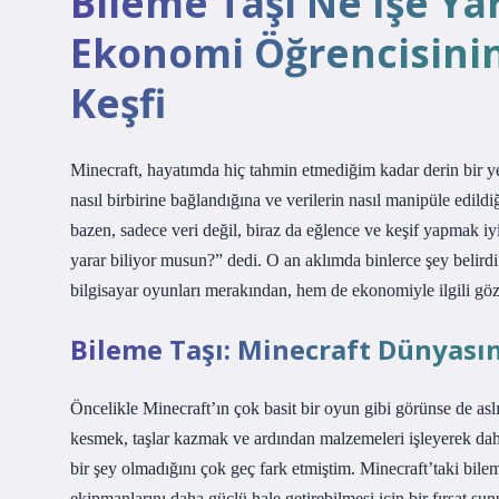
Bileme Taşı Ne İşe Ya
Ekonomi Öğrencisini
Keşfi
Minecraft, hayatımda hiç tahmin etmediğim kadar derin bir y
nasıl birbirine bağlandığına ve verilerin nasıl manipüle edi
bazen, sadece veri değil, biraz da eğlence ve keşif yapmak i
yarar biliyor musun?” dedi. O an aklımda binlerce şey belir
bilgisayar oyunları merakından, hem de ekonomiyle ilgili gö
Bileme Taşı: Minecraft Dünyası
Öncelikle Minecraft’ın çok basit bir oyun gibi görünse de as
kesmek, taşlar kazmak ve ardından malzemeleri işleyerek dah
bir şey olmadığını çok geç fark etmiştim. Minecraft’taki bile
ekipmanlarını daha güçlü hale getirebilmesi için bir fırsat 