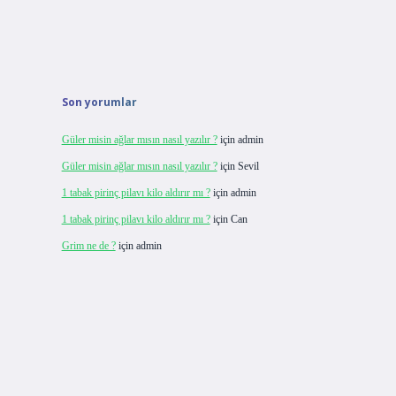
Son yorumlar
Güler misin ağlar mısın nasıl yazılır ?
için
admin
Güler misin ağlar mısın nasıl yazılır ?
için
Sevil
1 tabak pirinç pilavı kilo aldırır mı ?
için
admin
1 tabak pirinç pilavı kilo aldırır mı ?
için
Can
Grim ne de ?
için
admin