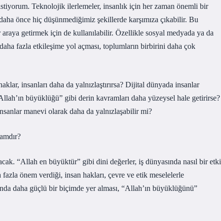
stiyorum. Teknolojik ilerlemeler, insanlık için her zaman önemli bir
 daha önce hiç düşünmediğimiz şekillerde karşımıza çıkabilir. Bu
r araya getirmek için de kullanılabilir. Özellikle sosyal medyada ya da
 daha fazla etkileşime yol açması, toplumların birbirini daha çok
lar, insanları daha da yalnızlaştırırsa? Dijital dünyada insanlar
“Allah’ın büyüklüğü” gibi derin kavramları daha yüzeysel hale getirirse?
nsanlar manevi olarak daha da yalnızlaşabilir mi?
ramdır?
acak. “Allah en büyüktür” gibi dini değerler, iş dünyasında nasıl bir etki
 fazla önem verdiği, insan hakları, çevre ve etik meselelerle
sında daha güçlü bir biçimde yer alması, “Allah’ın büyüklüğünü”