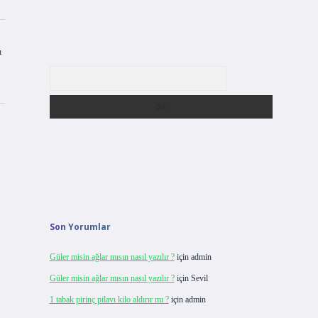
ı
Arama
Son Yorumlar
Güler misin ağlar mısın nasıl yazılır ?
için
admin
Güler misin ağlar mısın nasıl yazılır ?
için
Sevil
1 tabak pirinç pilavı kilo aldırır mı ?
için
admin