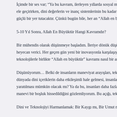
İçimde bir ses var; “Ya bu kavram, ilerleyen yıllarda sosyal
ele geçirirken, dini değerlerin ve inanç sistemlerinin bu kad
güçlü bir yer tutacaktır. Çünkü bugün bile, her an “Allah en 
5-10 Yıl Sonra, Allah En Büyüktür Hangi Kavramdır?
Bir mühendis olarak düşünmeye başladım. İleriye dönük düşün
heyecan verici. Her geçen gün yeni bir inovasyonla karşılaşıy
teknolojilerle birlikte “Allah en büyüktür” kavramı nasıl bir
Düşünüyorum… Belki de insanların maneviyat arayışları, teknol
dünyada dini içeriklerin daha etkileşimli hale gelmesi, insa
yaratılması mümkün olacak mı? Ya da bu, insanları daha fazl
manevi bir boşluk hissedildiğini gözlemliyorum. Bu açığı, tek
Dini ve Teknolojiyi Harmanlamak: Bir Kaygı mı, Bir Umut