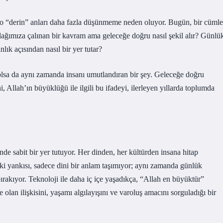
n o “derin” anları daha fazla düşünmeme neden oluyor. Bugün, bir cümle
lağımıza çalınan bir kavram ama geleceğe doğru nasıl şekil alır? Günlü
lık açısından nasıl bir yer tutar?
lsa da aynı zamanda insanı umutlandıran bir şey. Geleceğe doğru
llah’ın büyüklüğü ile ilgili bu ifadeyi, ilerleyen yıllarda toplumda
nde sabit bir yer tutuyor. Her dinden, her kültürden insana hitap
ki yankısı, sadece dini bir anlam taşımıyor; aynı zamanda günlük
bırakıyor. Teknoloji ile daha iç içe yaşadıkça, “Allah en büyüktür”
 olan ilişkisini, yaşamı algılayışını ve varoluş amacını sorguladığı bir