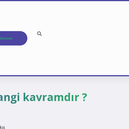
kkımızda
angi kavramdır ?
kış