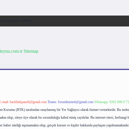
/teyna.com.tr
Sitemap
E-mail:
backlinkpaneli@gmail.com
Teams:
forumhizmeti@gmail.com
Whatsapp: 0262 606 0 7
işim Kurumu (BTK) tarafından onaylanmış bir Yer Sağlayıcı olarak hizmet vermektedir. Bu neden
ta olup, siteye üye olarak bu sorumluluğu kabul etmiş sayılırlar. Bu internet sitesi, herhangi b
ler haber niteliği taşımamakta olup, gerçek kurum ve kişiler hakkında paylaşım yapılmamaktadır.