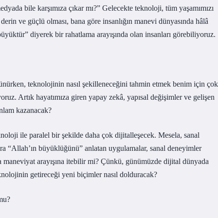
 medyada bile karşımıza çıkar mı?” Gelecekte teknoloji, tüm yaşamımızı
ar derin ve güçlü olması, bana göre insanlığın manevi dünyasında hâlâ
büyüktür” diyerek bir rahatlama arayışında olan insanları görebiliyoruz.
ürken, teknolojinin nasıl şekilleneceğini tahmin etmek benim için çok
oruz. Artık hayatımıza giren yapay zekâ, yapısal değişimler ve gelişen
 anlam kazanacak?
oji ile paralel bir şekilde daha çok dijitalleşecek. Mesela, sanal
nlara “Allah’ın büyüklüğünü” anlatan uygulamalar, sanal deneyimler
a maneviyat arayışına itebilir mi? Çünkü, günümüzde dijital dünyada
nolojinin getireceği yeni biçimler nasıl dolduracak?
 mu?