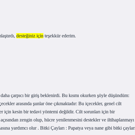
laştırdı,
desteğiniz için
teşekkür ederim.
ız daha çarpıcı bir giriş beklenirdi. Bu kısmı okurken şöyle düşündüm:
n içecekler arasında şunlar öne çıkmaktadır: Bu içecekler, genel cilt
er için kesin bir tedavi yöntemi değildir. Cilt sorunları için bir
açısından zengin olup, hücre yenilenmesini destekler ve iltihaplanmayı
masına yardımcı olur . Bitki Çayları : Papatya veya nane gibi bitki çaylar