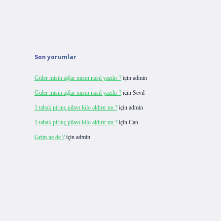
Son yorumlar
Güler misin ağlar mısın nasıl yazılır ?
için
admin
Güler misin ağlar mısın nasıl yazılır ?
için
Sevil
1 tabak pirinç pilavı kilo aldırır mı ?
için
admin
1 tabak pirinç pilavı kilo aldırır mı ?
için
Can
Grim ne de ?
için
admin