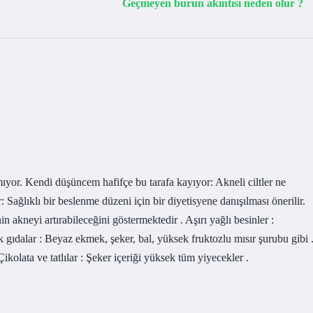
Geçmeyen burun akıntısı neden olur ?
mıyor. Kendi düşüncem hafifçe bu tarafa kayıyor: Akneli ciltler ne
 Sağlıklı bir beslenme düzeni için bir diyetisyene danışılması önerilir.
in akneyi artırabileceğini göstermektedir . Aşırı yağlı besinler :
k gıdalar : Beyaz ekmek, şeker, bal, yüksek fruktozlu mısır şurubu gibi 
Çikolata ve tatlılar : Şeker içeriği yüksek tüm yiyecekler .