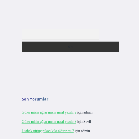
Arama
Son Yorumlar
.
Güler misin ağlar mısın nasıl yazılır ?
için
admin
Güler misin ağlar mısın nasıl yazılır ?
için
Sevil
1 tabak pirinç pilavı kilo aldırır mı ?
için
admin