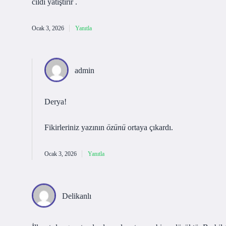
cildi yatıştırır .
Ocak 3, 2026
Yanıtla
admin
Derya!
Fikirleriniz yazının
özünü
ortaya çıkardı.
Ocak 3, 2026
Yanıtla
Delikanlı