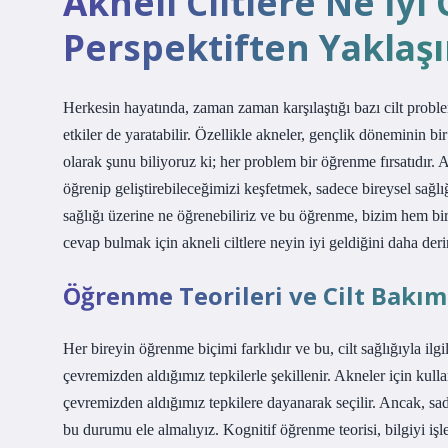
Akneli Ciltlere Ne İyi 
Perspektiften Yaklaş
Herkesin hayatında, zaman zaman karşılaştığı bazı cilt problem
etkiler de yaratabilir. Özellikle akneler, gençlik döneminin b
olarak şunu biliyoruz ki; her problem bir öğrenme fırsatıdır. Akn
öğrenip geliştirebileceğimizi keşfetmek, sadece bireysel sağlığı 
sağlığı üzerine ne öğrenebiliriz ve bu öğrenme, bizim hem bir
cevap bulmak için akneli ciltlere neyin iyi geldiğini daha der
Öğrenme Teorileri ve Cilt Bakım
Her bireyin öğrenme biçimi farklıdır ve bu, cilt sağlığıyla ilgi
çevremizden aldığımız tepkilerle şekillenir. Akneler için kul
çevremizden aldığımız tepkilere dayanarak seçilir. Ancak, sad
bu durumu ele almalıyız. Kognitif öğrenme teorisi, bilgiyi 