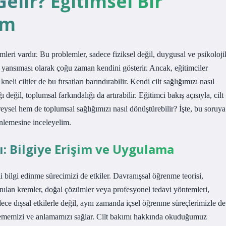
Gelir? Eğitimsel Bir
ım
leri vardır. Bu problemler, sadece fiziksel değil, duygusal ve psikoloji
ir yansıması olarak çoğu zaman kendini gösterir. Ancak, eğitimciler
eli ciltler de bu fırsatları barındırabilir. Kendi cilt sağlığımızı nasıl
değil, toplumsal farkındalığı da artırabilir. Eğitimci bakış açısıyla, cilt
eysel hem de toplumsal sağlığımızı nasıl dönüştürebilir? İşte, bu soruya
inlemesine inceleyelim.
ı: Bilgiye Erişim ve Uygulama
li bilgi edinme sürecimizi de etkiler. Davranışsal öğrenme teorisi,
lanılan kremler, doğal çözümler veya profesyonel tedavi yöntemleri,
ece dışsal etkilerle değil, aynı zamanda içsel öğrenme süreçlerimizle de
işlememizi ve anlamamızı sağlar. Cilt bakımı hakkında okuduğumuz