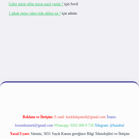
Güler misin ağlar mısın nasıl yazılır ?
için
Sevil
1 tabak pirinç pilavı kilo aldırır mı ?
için
admin
ipbet giriş
Reklam ve İletişim:
E-mail:
backlinkpaneli@gmail.com
Teams:
forumhizmeti@gmail.com
Whatsapp: 0262 606 0 726
Telegram: @karabul
Yasal Uyarı:
Sitemiz, 5651 Sayılı Kanun gereğince Bilgi Teknolojileri ve İletişim