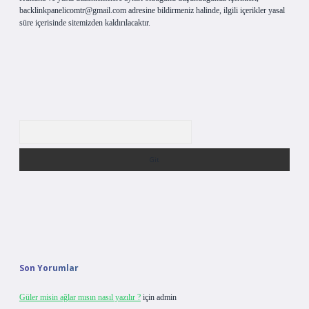
backlinkpanelicomtr@gmail.com
adresine bildirmeniz halinde, ilgili içerikler yasal
süre içerisinde sitemizden kaldırılacaktır.
Arama
Son Yorumlar
Güler misin ağlar mısın nasıl yazılır ?
için
admin