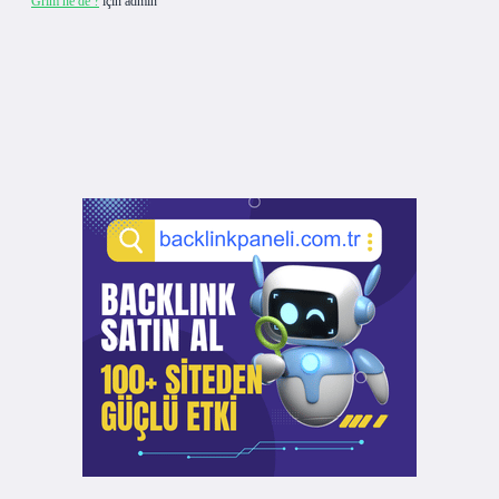
Grim ne de ?
için
admin