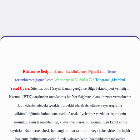
tulipbet giriş
Reklam ve İletişim:
E-mail:
backlinkpaneli@gmail.com
Teams:
forumhizmeti@gmail.com
Whatsapp: 0262 606 0 726
Telegram: @karabul
Yasal Uyarı:
Sitemiz, 5651 Sayılı Kanun gereğince Bilgi Teknolojileri ve İletişim
Kurumu (BTK) tarafından onaylanmış bir Yer Sağlayıcı olarak hizmet vermektedir.
Bu nedenle, sitedeki içerikleri proaktif olarak denetleme veya araştırma
yükümlülüğümüz bulunmamaktadır. Ancak, üyelerimiz yazdıkları içeriklerin
sorumluluğunu taşımakta olup, siteye üye olarak bu sorumluluğu kabul etmiş
sayılırlar. Bu internet sitesi, herhangi bir marka, kurum veya şahıs şirketi ile hiçbir
bağlantısı bulunmamaktadır. Sitede yalnızca kendi hazırladığımız makaleler