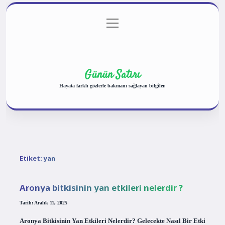
menüyü
Anasayfa
Gizlilik Politikası
Yasal Uyarı
aç
Hakkımızda
Günün Satırı
Hayata farklı gözlerle bakmanı sağlayan bilgiler.
Etiket:
yan
Aronya bitkisinin yan etkileri nelerdir ?
Tarih: Aralık 11, 2025
Aronya Bitkisinin Yan Etkileri Nelerdir? Gelecekte Nasıl Bir Etki