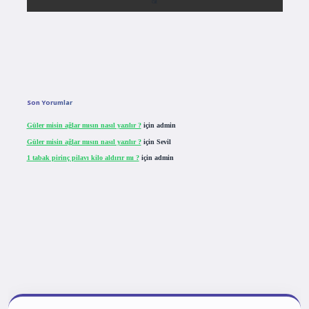
Son Yorumlar
Güler misin ağlar mısın nasıl yazılır ?
için
admin
Güler misin ağlar mısın nasıl yazılır ?
için
Sevil
1 tabak pirinç pilavı kilo aldırır mı ?
için
admin
tulipbet giriş