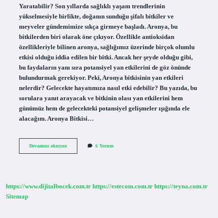
Yaratabilir? Son yıllarda sağlıklı yaşam trendlerinin
yükselmesiyle birlikte, doğanın sunduğu şifalı bitkiler ve
meyveler gündemimize sıkça girmeye başladı. Aronya, bu
bitkilerden biri olarak öne çıkıyor. Özellikle antioksidan
özellikleriyle bilinen aronya, sağlığımız üzerinde birçok olumlu
etkisi olduğu iddia edilen bir bitki. Ancak her şeyde olduğu gibi,
bu faydaların yanı sıra potansiyel yan etkilerini de göz önünde
bulundurmak gerekiyor. Peki, Aronya bitkisinin yan etkileri
nelerdir? Gelecekte hayatımıza nasıl etki edebilir? Bu yazıda, bu
sorulara yanıt arayacak ve bitkinin olası yan etkilerini hem
günümüz hem de gelecekteki potansiyel gelişmeler ışığında ele
alacağım. Aronya Bitkisi…
Aronya
Devamını okuyun
6 Yorum
bitkisinin
yan
etkileri
nelerdir
?
https://www.dijitalbocek.com.tr
https://estecom.com.tr
https://teyna.com.tr
Sitemap