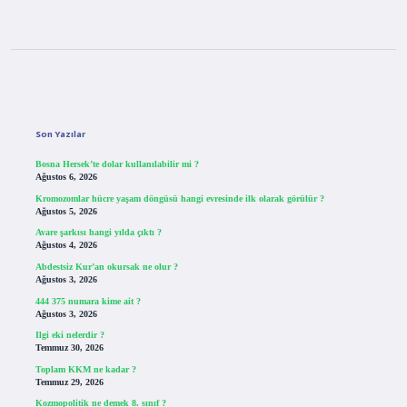
Sidebar
Son Yazılar
Bosna Hersek’te dolar kullanılabilir mi ?
Ağustos 6, 2026
Kromozomlar hücre yaşam döngüsü hangi evresinde ilk olarak görülür ?
Ağustos 5, 2026
Avare şarkısı hangi yılda çıktı ?
Ağustos 4, 2026
Abdestsiz Kur’an okursak ne olur ?
Ağustos 3, 2026
444 375 numara kime ait ?
Ağustos 3, 2026
Ilgi eki nelerdir ?
Temmuz 30, 2026
Toplam KKM ne kadar ?
Temmuz 29, 2026
Kozmopolitik ne demek 8. sınıf ?