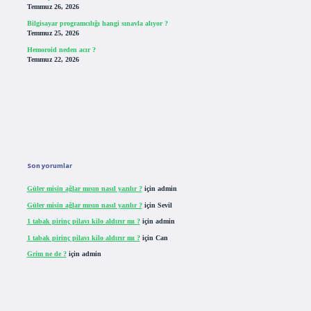
Temmuz 26, 2026
Bilgisayar programcılığı hangi sınavla alıyor ?
Temmuz 25, 2026
Hemoroid neden acır ?
Temmuz 22, 2026
Son yorumlar
Güler misin ağlar mısın nasıl yazılır ?
için
admin
Güler misin ağlar mısın nasıl yazılır ?
için
Sevil
1 tabak pirinç pilavı kilo aldırır mı ?
için
admin
1 tabak pirinç pilavı kilo aldırır mı ?
için
Can
Grim ne de ?
için
admin