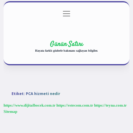
menüyü
Anasayfa
Gizlilik Politikası
Yasal Uyarı
aç
Hakkımızda
Günün Satırı
Hayata farklı gözlerle bakmanı sağlayan bilgiler.
Etiket:
PCA hizmeti nedir
https://www.dijitalbocek.com.tr
https://estecom.com.tr
https://teyna.com.tr
Sitemap