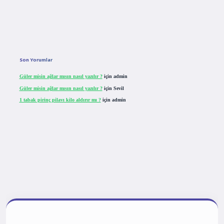
Son Yorumlar
Güler misin ağlar mısın nasıl yazılır ?
için
admin
Güler misin ağlar mısın nasıl yazılır ?
için
Sevil
1 tabak pirinç pilavı kilo aldırır mı ?
için
admin
t giriş