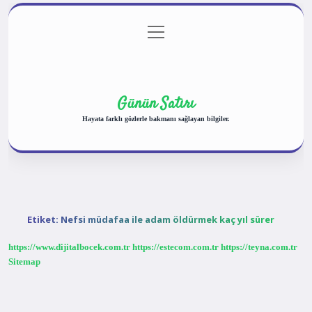
menüyü
Anasayfa
Gizlilik Politikası
Yasal Uyarı
aç
Hakkımızda
Günün Satırı
Hayata farklı gözlerle bakmanı sağlayan bilgiler.
Etiket:
Nefsi müdafaa ile adam öldürmek kaç yıl sürer
https://www.dijitalbocek.com.tr
https://estecom.com.tr
https://teyna.com.tr
Sitemap