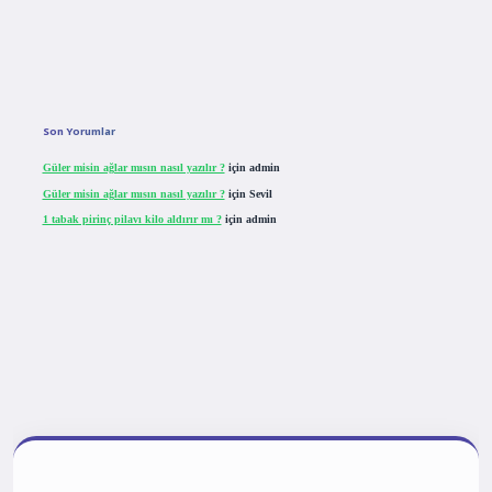
Son Yorumlar
Güler misin ağlar mısın nasıl yazılır ?
için
admin
Güler misin ağlar mısın nasıl yazılır ?
için
Sevil
1 tabak pirinç pilavı kilo aldırır mı ?
için
admin
tulipbet giriş