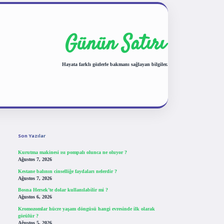
Günün Satırı
Hayata farklı gözlerle bakmanı sağlayan bilgiler.
Sidebar
tulipbet giriş
Son Yazılar
Kurutma makinesi ısı pompalı olunca ne oluyor ?
Ağustos 7, 2026
Kestane balının cinselliğe faydaları nelerdir ?
Ağustos 7, 2026
Bosna Hersek’te dolar kullanılabilir mi ?
Ağustos 6, 2026
Kromozomlar hücre yaşam döngüsü hangi evresinde ilk olarak
görülür ?
Ağustos 5, 2026