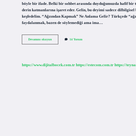
böyle bir ifade. Belki bir sohbet arasında duyduğumuzda hafif bir t
derin katmanlarına işaret eder. Gelin, bu deyimi sadece dilbilgisel 
keşfedelim. “Ağzından Kapmak” Ne Anlama Gelir? Türkçede “ağzı
faydalanmak, bazen de söylemediği ama ima…
Ağzından
Devamını okuyun
14 Yorum
kapmak
bir
deyim
midir
?
https://www.dijitalbocek.com.tr
https://estecom.com.tr
https://teyn