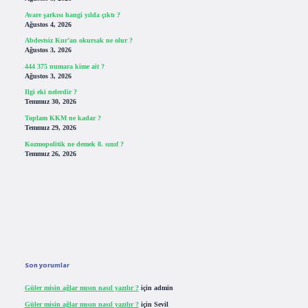
Avare şarkısı hangi yılda çıktı ?
Ağustos 4, 2026
Abdestsiz Kur’an okursak ne olur ?
Ağustos 3, 2026
444 375 numara kime ait ?
Ağustos 3, 2026
Ilgi eki nelerdir ?
Temmuz 30, 2026
Toplam KKM ne kadar ?
Temmuz 29, 2026
Kozmopolitik ne demek 8. sınıf ?
Temmuz 26, 2026
Son yorumlar
Güler misin ağlar mısın nasıl yazılır ?
için
admin
Güler misin ağlar mısın nasıl yazılır ?
için
Sevil