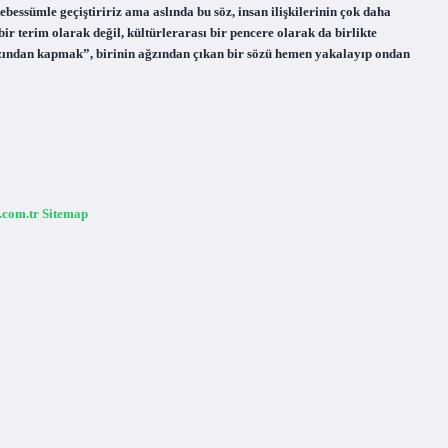
ebessümle geçiştiririz ama aslında bu söz, insan ilişkilerinin çok daha
bir terim olarak değil, kültürlerarası bir pencere olarak da birlikte
ndan kapmak”, birinin ağzından çıkan bir sözü hemen yakalayıp ondan
a.com.tr
Sitemap