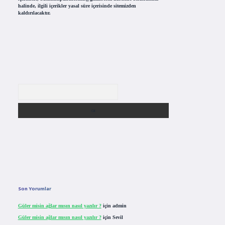
halinde, ilgili içerikler yasal süre içerisinde sitemizden
kaldırılacaktır.
Arama
Son Yorumlar
Güler misin ağlar mısın nasıl yazılır ?
için
admin
Güler misin ağlar mısın nasıl yazılır ?
için
Sevil