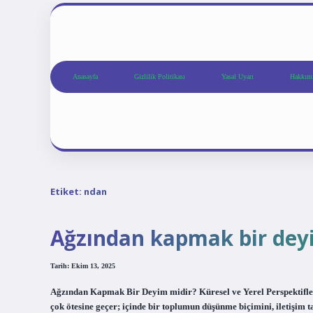
Anasayfa
Gizlilik Politikası
Yasal Uyarı
Hakkım
Etiket:
ndan
Ağzından kapmak bir deyi
Tarih: Ekim 13, 2025
Ağzından Kapmak Bir Deyim midir? Küresel ve Yerel Perspektifler
çok ötesine geçer; içinde bir toplumun düşünme biçimini, iletişim 