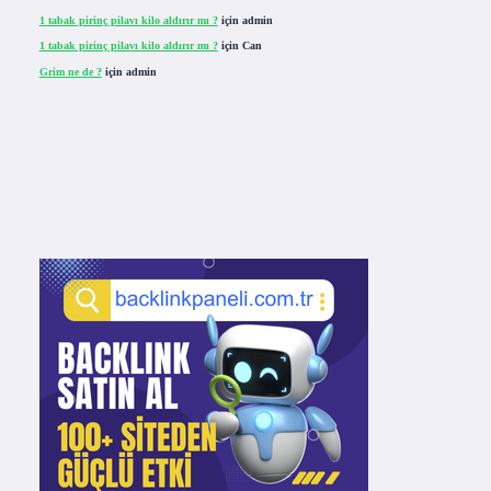
1 tabak pirinç pilavı kilo aldırır mı ?
için
admin
1 tabak pirinç pilavı kilo aldırır mı ?
için
Can
Grim ne de ?
için
admin