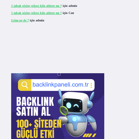
1 tabak pirinç pilavı kilo aldırır mı ?
için
admin
1 tabak pirinç pilavı kilo aldırır mı ?
için
Can
Grim ne de ?
için
admin