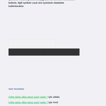
halinde, ilgili içerikler yasal süre içerisinde sitemizden
kaldırılacaktır.
Arama
Son Yorumlar
Güler misin ağlar mısın nasıl yazılır ?
için
admin
Güler misin ağlar mısın nasıl yazılır ?
için
Sevil