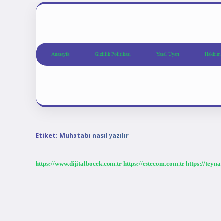
Anasayfa
Gizlilik Politikası
Yasal Uyarı
Hakkım
Etiket:
Muhatabı nasıl yazılır
https://www.dijitalbocek.com.tr
https://estecom.com.tr
https://teyn