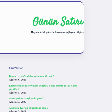
Günün Satırı
Hayata farklı gözlerle bakmanı sağlayan bilgiler.
Sidebar
tulipbet giriş
Son Yazılar
Bosna Hersek’te dolar kullanılabilir mi ?
Ağustos 6, 2026
Kromozomlar hücre yaşam döngüsü hangi evresinde ilk olarak
görülür ?
Ağustos 5, 2026
Avare şarkısı hangi yılda çıktı ?
Ağustos 4, 2026
Abdestsiz Kur’an okursak ne olur ?
Ağustos 3, 2026