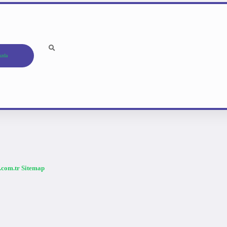
ızda
a.com.tr
Sitemap