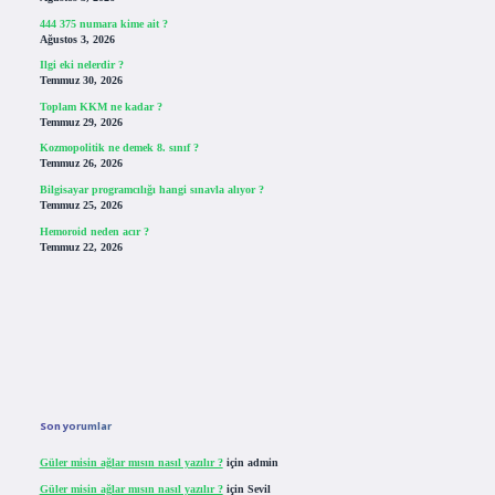
444 375 numara kime ait ?
Ağustos 3, 2026
Ilgi eki nelerdir ?
Temmuz 30, 2026
Toplam KKM ne kadar ?
Temmuz 29, 2026
Kozmopolitik ne demek 8. sınıf ?
Temmuz 26, 2026
Bilgisayar programcılığı hangi sınavla alıyor ?
Temmuz 25, 2026
Hemoroid neden acır ?
Temmuz 22, 2026
Son yorumlar
Güler misin ağlar mısın nasıl yazılır ?
için
admin
Güler misin ağlar mısın nasıl yazılır ?
için
Sevil