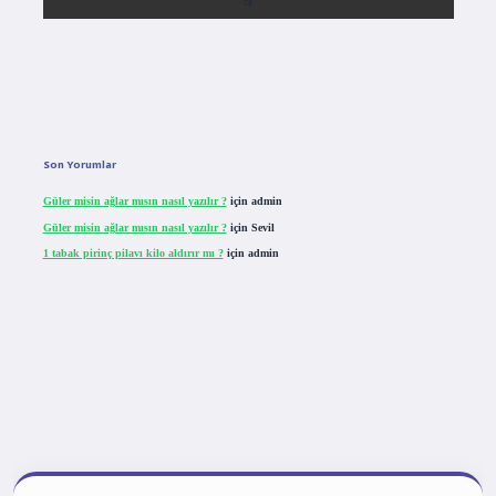
Son Yorumlar
Güler misin ağlar mısın nasıl yazılır ?
için
admin
Güler misin ağlar mısın nasıl yazılır ?
için
Sevil
1 tabak pirinç pilavı kilo aldırır mı ?
için
admin
tulipbet giriş