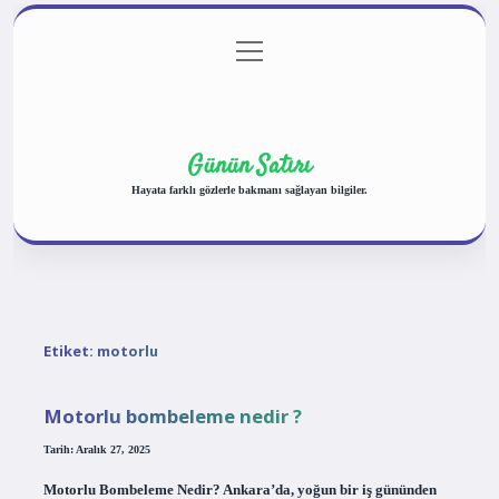
menüyü
Anasayfa
Gizlilik Politikası
Yasal Uyarı
aç
Hakkımızda
Günün Satırı
Hayata farklı gözlerle bakmanı sağlayan bilgiler.
Etiket:
motorlu
Motorlu bombeleme nedir ?
Tarih: Aralık 27, 2025
Motorlu Bombeleme Nedir? Ankara’da, yoğun bir iş gününden