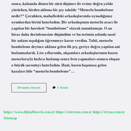
sonra, kafamda dönen bir sürü düşünce ile evime doğru yolda
yürürken, birden aklıma bir şey takıldı: “Motorlu bombeleme
nedir?” Çocukken, mahalledeki arkadaşlarımla oynadığımız
oyunlardan birini hatırladım. Bir arkadaşımın motorlu aracı ile
yapılan bir hareketi “bombeleme” olarak tanımlamıştı. O an
biraz daha derinlemesine düşündüm ve bu terimin aslında nasıl
bir anlam taşıdığını öğrenmeye karar verdim. Tabii, motorlu
bombeleme deyince aklıma gelen ilk şey, geriye doğru yapılan ani
hızlanmalardı. Lise yıllarında, akşamları arkadaşlarımın bazen
motorlarıyla hızlıca hızlanıp sonra fren yapmaları sonucu oluşan
o büyük sarsıntıyı hatırladım. Hani, bazen başımıza gelen
kazaları bile “motorlu bombeleme”…
Motorlu
Devamını okuyun
6 Yorum
bombeleme
nedir
?
https://www.dijitalbocek.com.tr
https://estecom.com.tr
https://teyna.com.tr
Sitemap