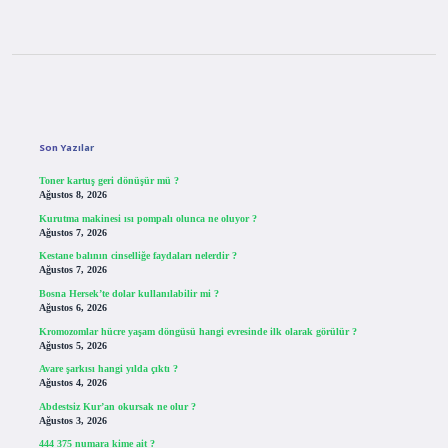
Sidebar
Son Yazılar
Toner kartuş geri dönüşür mü ?
Ağustos 8, 2026
Kurutma makinesi ısı pompalı olunca ne oluyor ?
Ağustos 7, 2026
Kestane balının cinselliğe faydaları nelerdir ?
Ağustos 7, 2026
Bosna Hersek’te dolar kullanılabilir mi ?
Ağustos 6, 2026
Kromozomlar hücre yaşam döngüsü hangi evresinde ilk olarak görülür ?
Ağustos 5, 2026
Avare şarkısı hangi yılda çıktı ?
Ağustos 4, 2026
Abdestsiz Kur’an okursak ne olur ?
Ağustos 3, 2026
444 375 numara kime ait ?