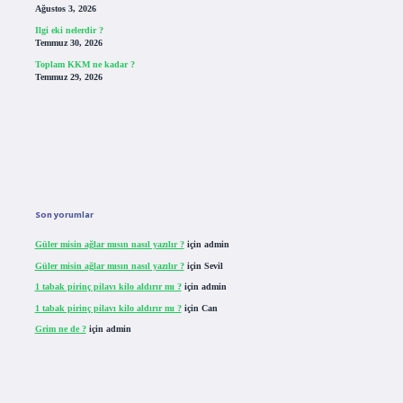
Ağustos 3, 2026
Ilgi eki nelerdir ?
Temmuz 30, 2026
Toplam KKM ne kadar ?
Temmuz 29, 2026
Son yorumlar
Güler misin ağlar mısın nasıl yazılır ?
için
admin
Güler misin ağlar mısın nasıl yazılır ?
için
Sevil
1 tabak pirinç pilavı kilo aldırır mı ?
için
admin
1 tabak pirinç pilavı kilo aldırır mı ?
için
Can
Grim ne de ?
için
admin