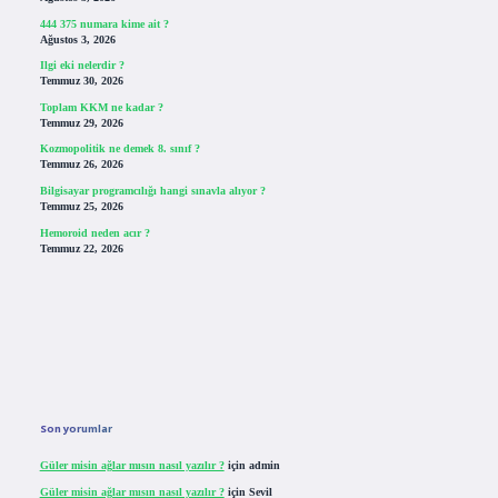
444 375 numara kime ait ?
Ağustos 3, 2026
Ilgi eki nelerdir ?
Temmuz 30, 2026
Toplam KKM ne kadar ?
Temmuz 29, 2026
Kozmopolitik ne demek 8. sınıf ?
Temmuz 26, 2026
Bilgisayar programcılığı hangi sınavla alıyor ?
Temmuz 25, 2026
Hemoroid neden acır ?
Temmuz 22, 2026
Son yorumlar
Güler misin ağlar mısın nasıl yazılır ?
için
admin
Güler misin ağlar mısın nasıl yazılır ?
için
Sevil