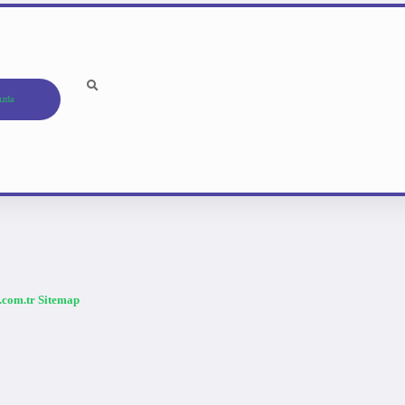
ızda
a.com.tr
Sitemap