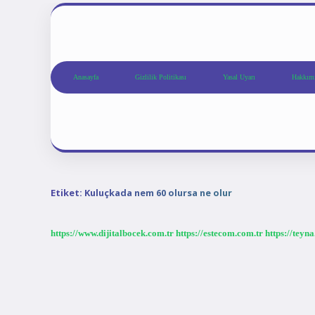
Anasayfa
Gizlilik Politikası
Yasal Uyarı
Hakkım
Etiket:
Kuluçkada nem 60 olursa ne olur
https://www.dijitalbocek.com.tr
https://estecom.com.tr
https://teyn