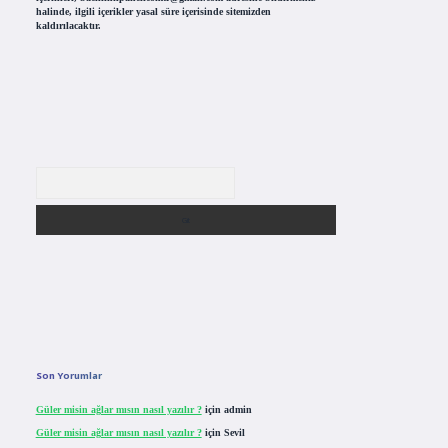
halinde, ilgili içerikler yasal süre içerisinde sitemizden
kaldırılacaktır.
Arama
Son Yorumlar
Güler misin ağlar mısın nasıl yazılır ?
için
admin
Güler misin ağlar mısın nasıl yazılır ?
için
Sevil