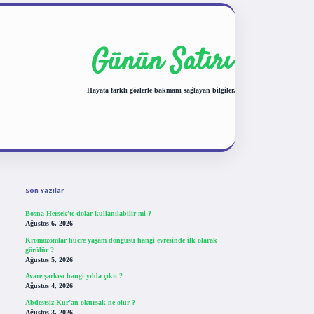
Günün Satırı
Hayata farklı gözlerle bakmanı sağlayan bilgiler.
Sidebar
tulipbet giriş
Son Yazılar
Bosna Hersek’te dolar kullanılabilir mi ?
Ağustos 6, 2026
Kromozomlar hücre yaşam döngüsü hangi evresinde ilk olarak
görülür ?
Ağustos 5, 2026
Avare şarkısı hangi yılda çıktı ?
Ağustos 4, 2026
Abdestsiz Kur’an okursak ne olur ?
Ağustos 3, 2026