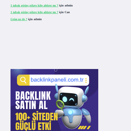
1 tabak pirinç pilavı kilo aldırır mı ?
için
admin
1 tabak pirinç pilavı kilo aldırır mı ?
için
Can
Grim ne de ?
için
admin