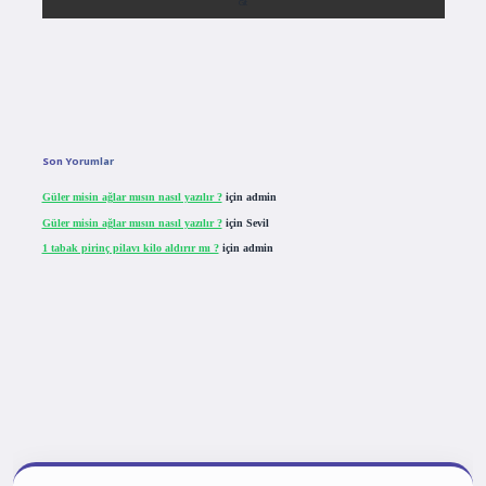
Son Yorumlar
Güler misin ağlar mısın nasıl yazılır ?
için
admin
Güler misin ağlar mısın nasıl yazılır ?
için
Sevil
1 tabak pirinç pilavı kilo aldırır mı ?
için
admin
tulipbet giriş