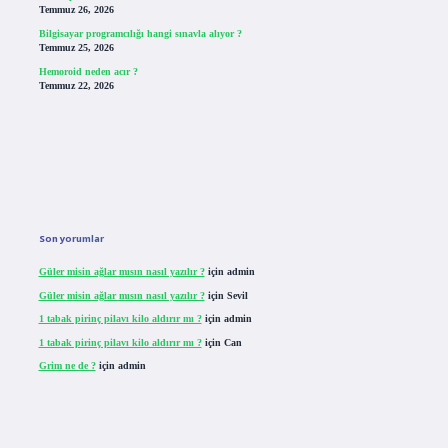
Temmuz 26, 2026
Bilgisayar programcılığı hangi sınavla alıyor ?
Temmuz 25, 2026
Hemoroid neden acır ?
Temmuz 22, 2026
Son yorumlar
Güler misin ağlar mısın nasıl yazılır ?
için
admin
Güler misin ağlar mısın nasıl yazılır ?
için
Sevil
1 tabak pirinç pilavı kilo aldırır mı ?
için
admin
1 tabak pirinç pilavı kilo aldırır mı ?
için
Can
Grim ne de ?
için
admin