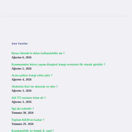
Sidebar
Son Yazılar
Bosna Hersek’te dolar kullanılabilir mi ?
Ağustos 6, 2026
Kromozomlar hücre yaşam döngüsü hangi evresinde ilk olarak görülür ?
Ağustos 5, 2026
Avare şarkısı hangi yılda çıktı ?
Ağustos 4, 2026
Abdestsiz Kur’an okursak ne olur ?
Ağustos 3, 2026
444 375 numara kime ait ?
Ağustos 3, 2026
Ilgi eki nelerdir ?
Temmuz 30, 2026
Toplam KKM ne kadar ?
Temmuz 29, 2026
Kozmopolitik ne demek 8. sınıf ?