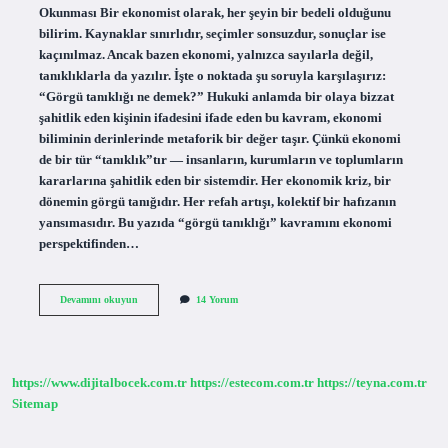
Okunması Bir ekonomist olarak, her şeyin bir bedeli olduğunu
bilirim. Kaynaklar sınırlıdır, seçimler sonsuzdur, sonuçlar ise
kaçınılmaz. Ancak bazen ekonomi, yalnızca sayılarla değil,
tanıklıklarla da yazılır. İşte o noktada şu soruyla karşılaşırız:
“Görgü tanıklığı ne demek?” Hukuki anlamda bir olaya bizzat
şahitlik eden kişinin ifadesini ifade eden bu kavram, ekonomi
biliminin derinlerinde metaforik bir değer taşır. Çünkü ekonomi
de bir tür “tanıklık”tır — insanların, kurumların ve toplumların
kararlarına şahitlik eden bir sistemdir. Her ekonomik kriz, bir
dönemin görgü tanığıdır. Her refah artışı, kolektif bir hafızanın
yansımasıdır. Bu yazıda “görgü tanıklığı” kavramını ekonomi
perspektifinden…
Görgü
Devamını okuyun
14 Yorum
tanıklığı
ne
demek
?
https://www.dijitalbocek.com.tr
https://estecom.com.tr
https://teyna.com.tr
Sitemap