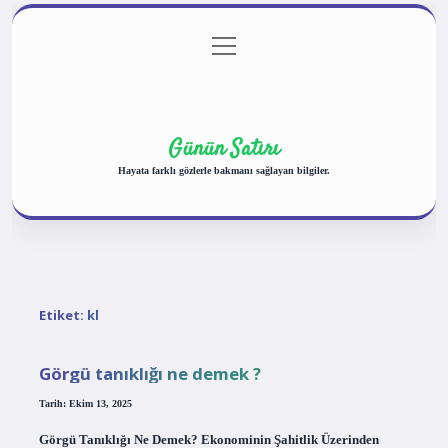
menüyü
Anasayfa
Gizlilik Politikası
Yasal Uyarı
aç
Hakkımızda
Günün Satırı
Hayata farklı gözlerle bakmanı sağlayan bilgiler.
Etiket:
kl
Görgü tanıklığı ne demek ?
Tarih: Ekim 13, 2025
Görgü Tanıklığı Ne Demek? Ekonominin Şahitlik Üzerinden