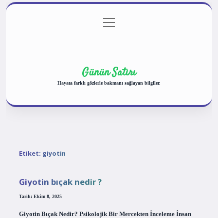
menüyü
Anasayfa
Gizlilik Politikası
Yasal Uyarı
aç
Hakkımızda
Günün Satırı
Hayata farklı gözlerle bakmanı sağlayan bilgiler.
Etiket:
giyotin
Giyotin bıçak nedir ?
Tarih: Ekim 8, 2025
Giyotin Bıçak Nedir? Psikolojik Bir Mercekten İnceleme İnsan