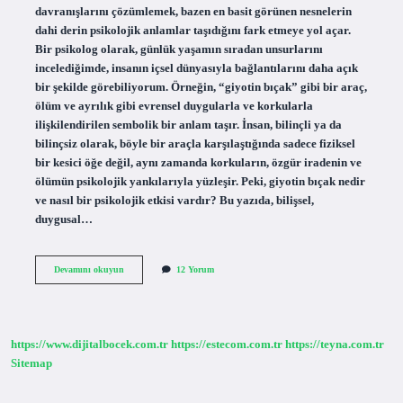
davranışlarını çözümlemek, bazen en basit görünen nesnelerin
dahi derin psikolojik anlamlar taşıdığını fark etmeye yol açar.
Bir psikolog olarak, günlük yaşamın sıradan unsurlarını
incelediğimde, insanın içsel dünyasıyla bağlantılarını daha açık
bir şekilde görebiliyorum. Örneğin, “giyotin bıçak” gibi bir araç,
ölüm ve ayrılık gibi evrensel duygularla ve korkularla
ilişkilendirilen sembolik bir anlam taşır. İnsan, bilinçli ya da
bilinçsiz olarak, böyle bir araçla karşılaştığında sadece fiziksel
bir kesici öğe değil, aynı zamanda korkuların, özgür iradenin ve
ölümün psikolojik yankılarıyla yüzleşir. Peki, giyotin bıçak nedir
ve nasıl bir psikolojik etkisi vardır? Bu yazıda, bilişsel,
duygusal…
Giyotin
Devamını okuyun
12 Yorum
bıçak
nedir
?
https://www.dijitalbocek.com.tr
https://estecom.com.tr
https://teyna.com.tr
Sitemap