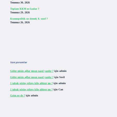
Temmuz 30, 2026
Toplam KKM ne kadar ?
Temmuz 29, 2026
Kozmopolitik ne demek 8. sınıf ?
Temmuz 26, 2026
Son yorumlar
Güler misin ağlar mısın nasıl yazılır ?
için
admin
Güler misin ağlar mısın nasıl yazılır ?
için
Sevil
1 tabak pirinç pilavı kilo aldırır mı ?
için
admin
1 tabak pirinç pilavı kilo aldırır mı ?
için
Can
Grim ne de ?
için
admin