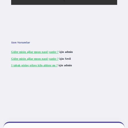
Son Yorumlar
Güler misin ağlar mısın nasıl yazılır ?
için
admin
Güler misin ağlar mısın nasıl yazılır ?
için
Sevil
1 tabak pirinç pilavı kilo aldırır mı ?
için
admin
tulipbet giriş