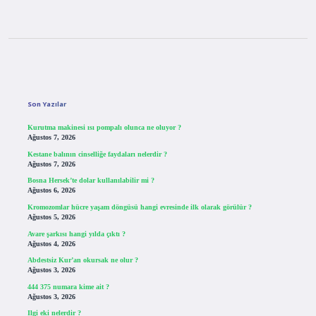
Sidebar
Son Yazılar
Kurutma makinesi ısı pompalı olunca ne oluyor ?
Ağustos 7, 2026
Kestane balının cinselliğe faydaları nelerdir ?
Ağustos 7, 2026
Bosna Hersek’te dolar kullanılabilir mi ?
Ağustos 6, 2026
Kromozomlar hücre yaşam döngüsü hangi evresinde ilk olarak görülür ?
Ağustos 5, 2026
Avare şarkısı hangi yılda çıktı ?
Ağustos 4, 2026
Abdestsiz Kur’an okursak ne olur ?
Ağustos 3, 2026
444 375 numara kime ait ?
Ağustos 3, 2026
Ilgi eki nelerdir ?