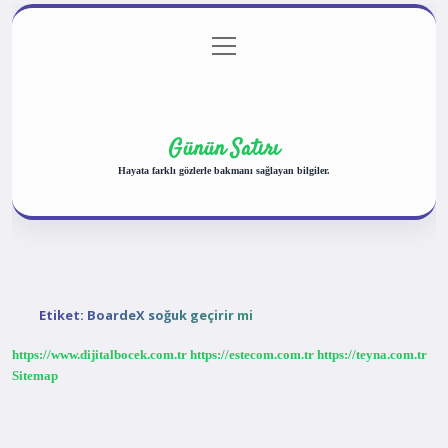
menüyü
Anasayfa
Gizlilik Politikası
Yasal Uyarı
aç
Hakkımızda
Günün Satırı
Hayata farklı gözlerle bakmanı sağlayan bilgiler.
Etiket:
BoardeX soğuk geçirir mi
https://www.dijitalbocek.com.tr
https://estecom.com.tr
https://teyna.com.tr
Sitemap