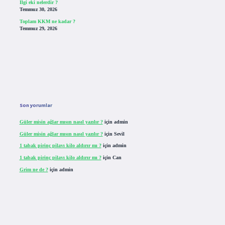
Ilgi eki nelerdir ?
Temmuz 30, 2026
Toplam KKM ne kadar ?
Temmuz 29, 2026
Son yorumlar
Güler misin ağlar mısın nasıl yazılır ?
için
admin
Güler misin ağlar mısın nasıl yazılır ?
için
Sevil
1 tabak pirinç pilavı kilo aldırır mı ?
için
admin
1 tabak pirinç pilavı kilo aldırır mı ?
için
Can
Grim ne de ?
için
admin