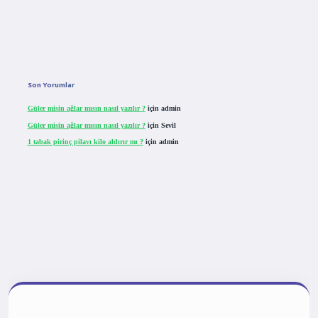
Son Yorumlar
Güler misin ağlar mısın nasıl yazılır ?
için
admin
Güler misin ağlar mısın nasıl yazılır ?
için
Sevil
1 tabak pirinç pilavı kilo aldırır mı ?
için
admin
tulipbet giriş