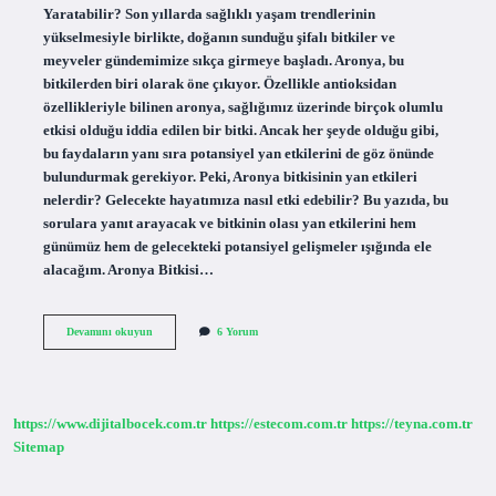
Yaratabilir? Son yıllarda sağlıklı yaşam trendlerinin
yükselmesiyle birlikte, doğanın sunduğu şifalı bitkiler ve
meyveler gündemimize sıkça girmeye başladı. Aronya, bu
bitkilerden biri olarak öne çıkıyor. Özellikle antioksidan
özellikleriyle bilinen aronya, sağlığımız üzerinde birçok olumlu
etkisi olduğu iddia edilen bir bitki. Ancak her şeyde olduğu gibi,
bu faydaların yanı sıra potansiyel yan etkilerini de göz önünde
bulundurmak gerekiyor. Peki, Aronya bitkisinin yan etkileri
nelerdir? Gelecekte hayatımıza nasıl etki edebilir? Bu yazıda, bu
sorulara yanıt arayacak ve bitkinin olası yan etkilerini hem
günümüz hem de gelecekteki potansiyel gelişmeler ışığında ele
alacağım. Aronya Bitkisi…
Aronya
Devamını okuyun
6 Yorum
bitkisinin
yan
etkileri
nelerdir
?
https://www.dijitalbocek.com.tr
https://estecom.com.tr
https://teyna.com.tr
Sitemap