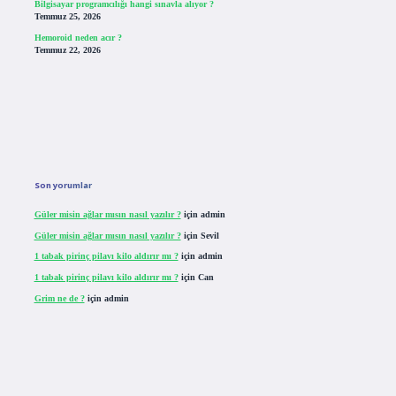
Bilgisayar programcılığı hangi sınavla alıyor ?
Temmuz 25, 2026
Hemoroid neden acır ?
Temmuz 22, 2026
Son yorumlar
Güler misin ağlar mısın nasıl yazılır ?
için
admin
Güler misin ağlar mısın nasıl yazılır ?
için
Sevil
1 tabak pirinç pilavı kilo aldırır mı ?
için
admin
1 tabak pirinç pilavı kilo aldırır mı ?
için
Can
Grim ne de ?
için
admin