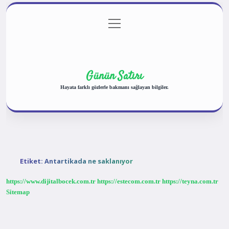
menüyü
Anasayfa
Gizlilik Politikası
Yasal Uyarı
aç
Hakkımızda
Günün Satırı
Hayata farklı gözlerle bakmanı sağlayan bilgiler.
Etiket:
Antartikada ne saklanıyor
https://www.dijitalbocek.com.tr
https://estecom.com.tr
https://teyna.com.tr
Sitemap