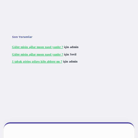
Son Yorumlar
Güler misin ağlar mısın nasıl yazılır ?
için
admin
Güler misin ağlar mısın nasıl yazılır ?
için
Sevil
1 tabak pirinç pilavı kilo aldırır mı ?
için
admin
tulipbet giriş