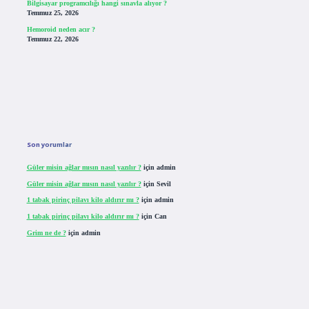
Bilgisayar programcılığı hangi sınavla alıyor ?
Temmuz 25, 2026
Hemoroid neden acır ?
Temmuz 22, 2026
Son yorumlar
Güler misin ağlar mısın nasıl yazılır ?
için
admin
Güler misin ağlar mısın nasıl yazılır ?
için
Sevil
1 tabak pirinç pilavı kilo aldırır mı ?
için
admin
1 tabak pirinç pilavı kilo aldırır mı ?
için
Can
Grim ne de ?
için
admin