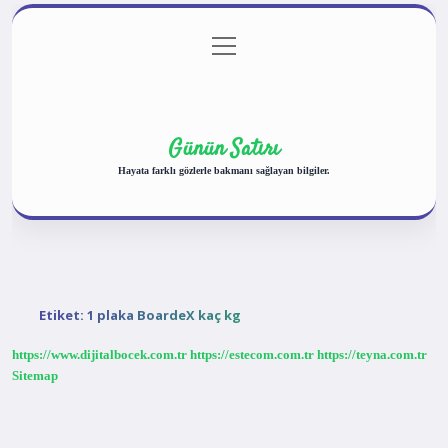
menüyü
Anasayfa
Gizlilik Politikası
Yasal Uyarı
aç
Hakkımızda
Günün Satırı
Hayata farklı gözlerle bakmanı sağlayan bilgiler.
Etiket:
1 plaka BoardeX kaç kg
https://www.dijitalbocek.com.tr
https://estecom.com.tr
https://teyna.com.tr
Sitemap